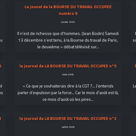
Le jounal de la BOURSE DU TRAVAIL OCCUPEE
numéro 9
Janvier 2009
Il n’est de richesse que d’hommes. (Jean Bodin) Samedi
eu
13 décembre s’est tenu, à la Bourse du travail de Paris,
s
le deuxième « débat télévisé sur...
6
le journal de LA BOURSE DU TRAVAIL OCCUPEE n°5
Août 2008
il
« Ce que je souhaiterais dire à la CGT ?... J’entends
L
ns
parler d’expulsion par la force... Car le mois d’août est là,
ce mois d’août où les pires...
3
le journal de LA BOURSE DU TRAVAIL OCCUPEE n°2
Juillet 2008