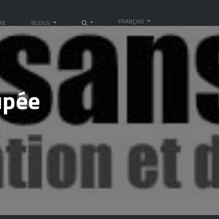
FRANÇAIS
IE
BLOGS
upée