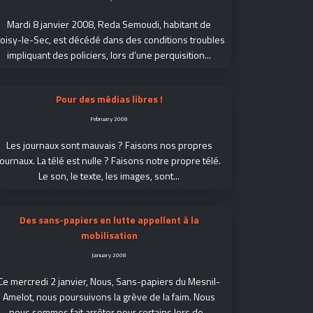
Mardi 8 janvier 2008, Reda Semoudi, habitant de
oisy-le-Sec, est décédé dans des conditions troubles
impliquant des policiers, lors d’une perquisition...
Pour des médias libres !
February 2008
Les journaux sont mauvais ? Faisons nos propres
journaux. La télé est nulle ? Faisons notre propre télé.
Le son, le texte, les images, sont...
Des sans-papiers en lutte appellent à la
mobilisation
January 2008
Ce mercredi 2 janvier, Nous, Sans-papiers du Mesnil-
Amelot, nous poursuivons la grève de la faim. Nous
nous sommes fait arrêter pour certains lors de...