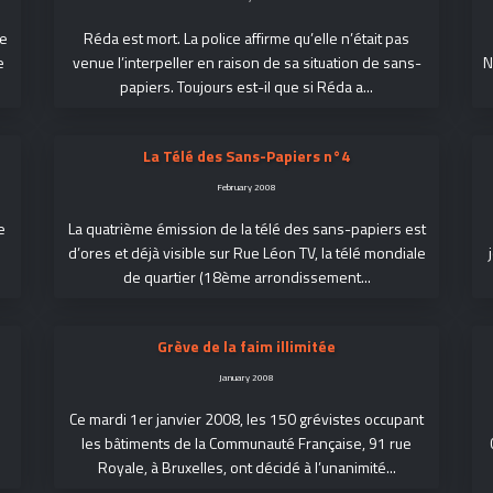
de
Réda est mort. La police affirme qu’elle n’était pas
e
venue l’interpeller en raison de sa situation de sans-
N
papiers. Toujours est-il que si Réda a...
La Télé des Sans-Papiers n°4
February 2008
e
La quatrième émission de la télé des sans-papiers est
d’ores et déjà visible sur Rue Léon TV, la télé mondiale
de quartier (18ème arrondissement...
Grève de la faim illimitée
January 2008
Ce mardi 1er janvier 2008, les 150 grévistes occupant
les bâtiments de la Communauté Française, 91 rue
Royale, à Bruxelles, ont décidé à l’unanimité...