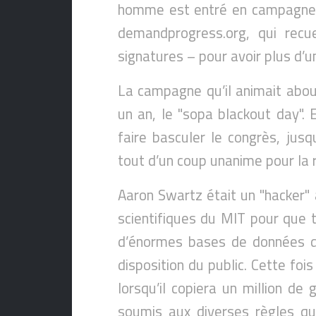
homme est entré en campagne. Il
demandprogress.org, qui recue
signatures – pour avoir plus d’un
La campagne qu’il animait about
un an, le "sopa blackout day". 
faire basculer le congrès, jusq
tout d’un coup unanime pour la 
Aaron Swartz était un "hacker" 
scientifiques du MIT pour que t
d’énormes bases de données de
disposition du public. Cette foi
lorsqu’il copiera un million de
soumis aux diverses règles qu