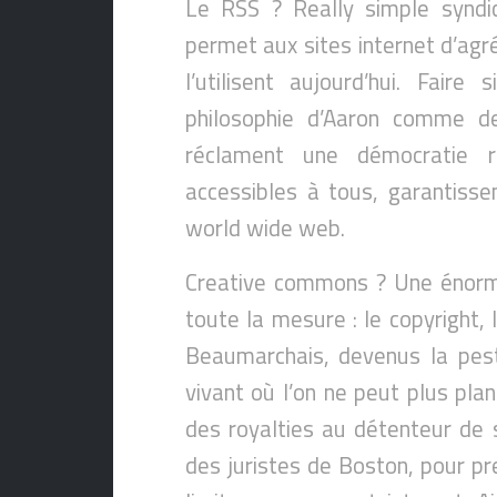
Le RSS ? Really simple syndic
permet aux sites internet d’agr
l’utilisent aujourd’hui. Fair
philosophie d’Aaron comme 
réclament une démocratie ré
accessibles à tous, garantissen
world wide web.
Creative commons ? Une énorme 
toute la mesure : le copyright, 
Beaumarchais, devenus la pest
vivant où l’on ne peut plus pla
des royalties au détenteur de 
des juristes de Boston, pour pr