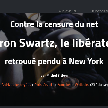
AUDIOVISUAL
PHOTOGRA
Contre la censure du net
ron Swartz, le libérat
retrouvé pendu à New York
par Michel Sitbon
>
Archives hébergées
>
Paris s’éveille
>
Actualités
>
Wikileaks
(23 Februar