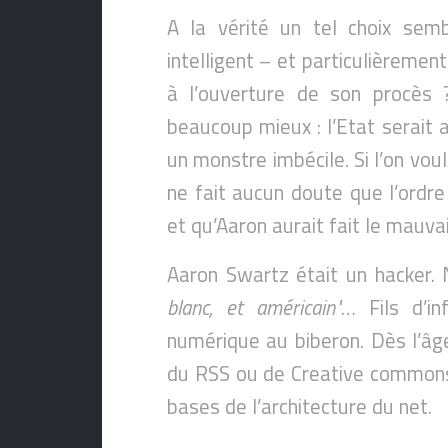
A la vérité un tel choix sem
intelligent – et particulièrement 
à l’ouverture de son procès ?
beaucoup mieux : l’Etat serait 
un monstre imbécile. Si l’on voula
ne fait aucun doute que l’ordre
et qu’Aaron aurait fait le mauvai
Aaron Swartz était un hacker.
blanc, et américain"
… Fils d’in
numérique au biberon. Dès l’âge
du RSS ou de Creative commons,
bases de l’architecture du net.