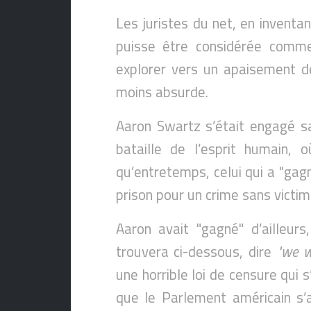
Les juristes du net, en inventa
puisse être considérée comme 
explorer vers un apaisement d
moins absurde.
Aaron Swartz s’était engagé s
bataille de l’esprit humain, 
qu’entretemps, celui qui a "gagn
prison pour un crime sans victim
Aaron avait "gagné" d’ailleurs
trouvera ci-dessous, dire
"we 
une horrible loi de censure qui 
que le Parlement américain s’