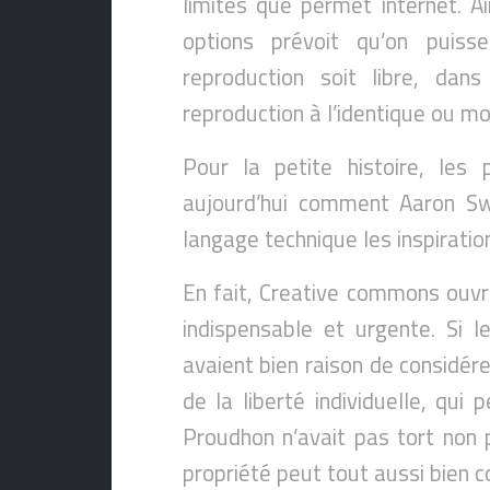
limites que permet internet. A
options prévoit qu’on puis
reproduction soit libre, dans
reproduction à l’identique ou mo
Pour la petite histoire, les 
aujourd’hui comment Aaron Swa
langage technique les inspiration
En fait, Creative commons ouvre
indispensable et urgente. Si l
avaient bien raison de considér
de la liberté individuelle, qui 
Proudhon n’avait pas tort non 
propriété peut tout aussi bien co