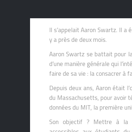
Il s’appelait Aaron Swartz. Il a
y a près de deux mois.
Aaron Swartz se battait pour la 
d’une manière générale qui l’inté
faire de sa vie : la consacrer à 
Depuis deux ans, Aaron était l’o
du Massachusetts, pour avoir té
données du MIT, la première uni
Son objectif ? Mettre à la d
accessibles aux étudiants du 