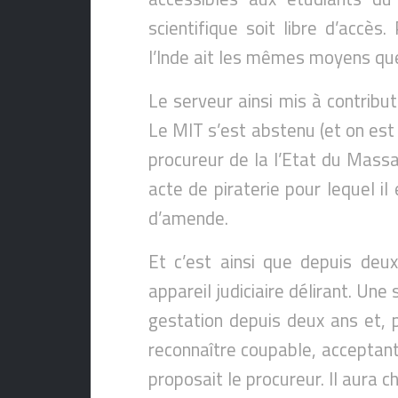
scientifique soit libre d’accès
l’Inde ait les mêmes moyens que 
Le serveur ainsi mis à contribut
Le MIT s’est abstenu (et on est dr
procureur de la l’Etat du Mass
acte de piraterie pour lequel il
d’amende.
Et c’est ainsi que depuis deu
appareil judiciaire délirant. Une 
gestation depuis deux ans et, p
reconnaître coupable, acceptant
proposait le procureur. Il aura 