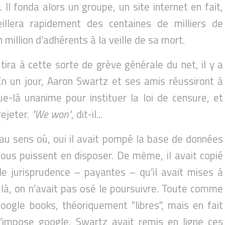
 fonda alors un groupe, un site internet en fait,
illera rapidement des centaines de milliers de
 million d’adhérents à la veille de sa mort.
ira à cette sorte de grève générale du net, il y a
En un jour, Aaron Swartz et ses amis réussiront à
ue-là unanime pour instituer la loi de censure, et
rejeter.
"We won"
, dit-il...
au sens où, oui il avait pompé la base de données
ous puissent en disposer. De même, il avait copié
 jurisprudence – payantes – qu’il avait mises à
s là, on n’avait pas osé le poursuivre. Toute comme
 google books, théoriquement "libres", mais en fait
’impose google. Swartz avait remis en ligne ces