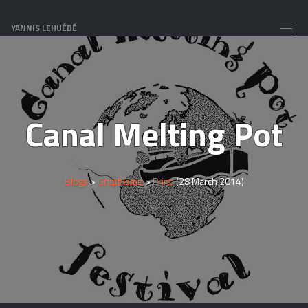
YANNIS LEHUÉDÉ
Canal Melting Pot
Blogs
>
Graphisme
>
Print
(28 March 2014)