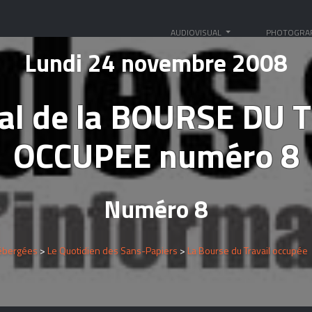
AUDIOVISUAL
PHOTOGRA
Lundi 24 novembre 2008
nal de la BOURSE DU 
OCCUPEE numéro 8
Numéro 8
ébergées
>
Le Quotidien des Sans-Papiers
>
La Bourse du Travail occupée