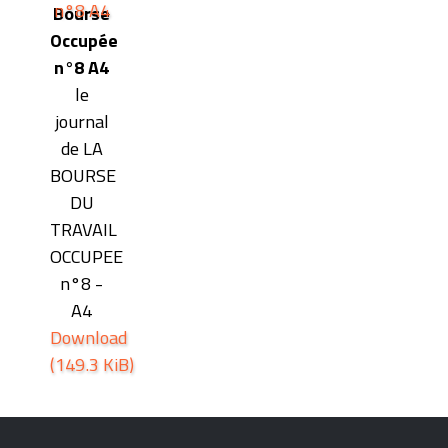
Bourse
Occupée
n°8 A4
le
journal
de LA
BOURSE
DU
TRAVAIL
OCCUPEE
n°8 -
A4
Download
(149.3 KiB)