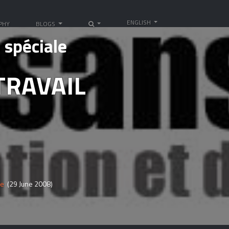
ENGLISH
PHY
BLOGS
 spéciale
 TRAVAIL
ée
(29 June 2008)