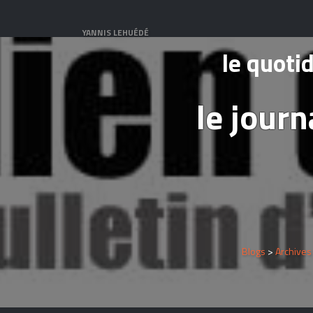
YANNIS LEHUÉDÉ
le quoti
le jour
Blogs
>
Archives