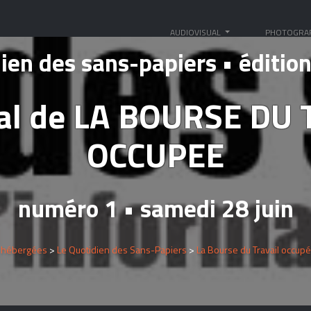
AUDIOVISUAL
PHOTOGRA
dien des sans-papiers • édition
nal de LA BOURSE DU
OCCUPEE
numéro 1 • samedi 28 juin
 hébergées
>
Le Quotidien des Sans-Papiers
>
La Bourse du Travail occup