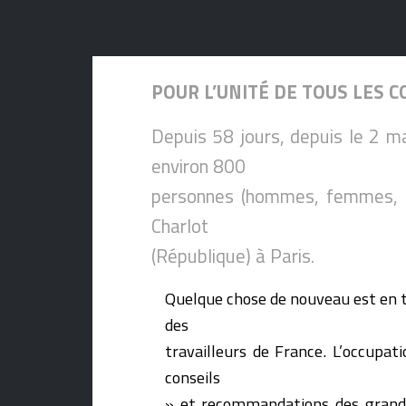
POUR L’UNITÉ DE TOUS LES C
Depuis 58 jours, depuis le 2 mai
environ 800
personnes (hommes, femmes, en
Charlot
(République) à Paris.
Quelque chose de nouveau est en tr
des
travailleurs de France. L’occupa
conseils
» et recommandations des grandes