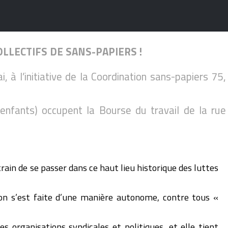
OLLECTIFS DE SANS-PAPIERS !
, à l’initiative de la Coordination sans-papiers 75,
fants) occupent la Bourse du travail de la rue
ain de se passer dans ce haut lieu historique des luttes
tion s’est faite d’une manière autonome, contre tous «
 organisations syndicales et politiques, et elle tient