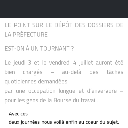
LE POINT SUR LE DÉPÔT DES DOSSIERS DE
LA PRÉFECTURE
EST-ON À UN TOURNANT ?
Le jeudi 3 et le vendredi 4 juillet auront été
bien chargés – au-delà des tâches
quotidiennes demandées
par une occupation longue et d’envergure –
pour les gens de la Bourse du travail.
Avec ces
deux journées nous voilà enfin au coeur du sujet,