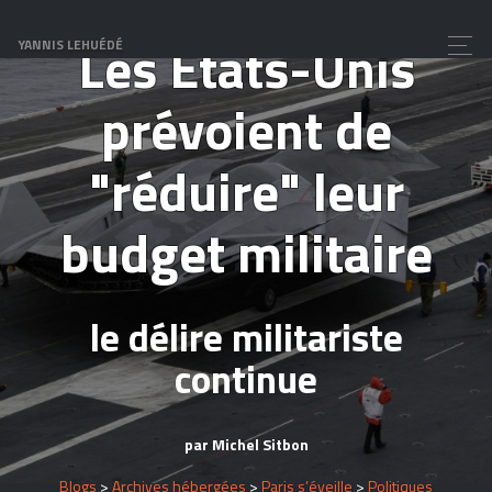
Les Etats-Unis
YANNIS LEHUÉDÉ
prévoient de
"réduire" leur
budget militaire
le délire militariste
continue
par Michel Sitbon
Blogs
>
Archives hébergées
>
Paris s’éveille
>
Politiques