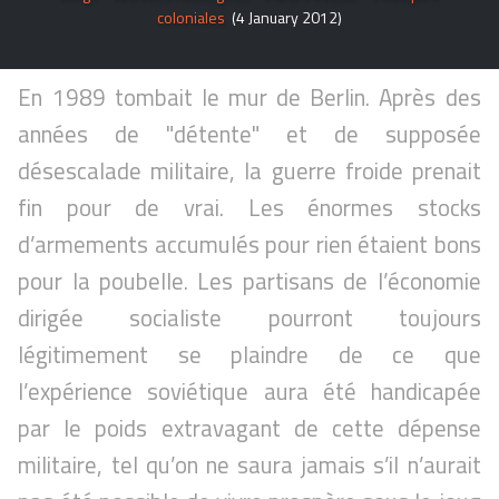
coloniales
(4 January 2012)
En 1989 tombait le mur de Berlin. Après des
années de "détente" et de supposée
désescalade militaire, la guerre froide prenait
fin pour de vrai. Les énormes stocks
d’armements accumulés pour rien étaient bons
pour la poubelle. Les partisans de l’économie
dirigée socialiste pourront toujours
légitimement se plaindre de ce que
l’expérience soviétique aura été handicapée
par le poids extravagant de cette dépense
militaire, tel qu’on ne saura jamais s’il n’aurait