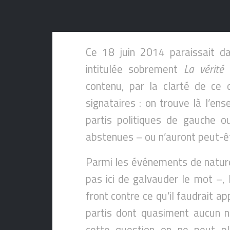
Ce 18 juin 2014 paraissait 
intitulée sobrement
La vérité
contenu, par la clarté de ce q
signataires : on trouve là l’e
partis politiques de gauche o
abstenues – ou n’auront peut-ê
Parmi les événements de nature 
pas ici de galvauder le mot –, 
front contre ce qu’il faudrait ap
partis dont quasiment aucun n
cette question on ne peut plu