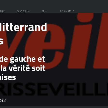
ENGLISH
PHY
BLOGS
itterrand
s
 de gauche et
a vérité soit
aises
2014)