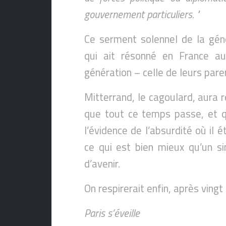
gouvernement particuliers. "
Ce serment solennel de la géné
qui ait résonné en France 
génération – celle de leurs par
Mitterrand, le cagoulard, aura r
que tout ce temps passe, et qu
l’évidence de l’absurdité où il 
ce qui est bien mieux qu’un s
d’avenir.
On respirerait enfin, après ving
Paris s’éveille