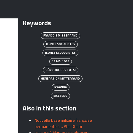
Keywords
FRANÇOIS MITTERRAND
JEUNES SOCIALISTES
JEUNES ÉCOLOGISTES
13 MAI 1994
GÉNOCIDE DES TUTSI
GÉNÉRATION MITTERRAND
RWANDA
BISESERO
Also in this section
Nouvelle base militaire française
permanente à… Abu Dhabi
Le jour où Mururoa s’enfoncera…