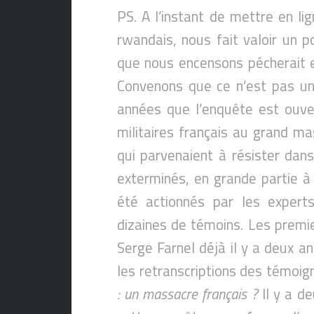
PS. A l’instant de mettre en li
rwandais, nous fait valoir un p
que nous encensons pécherait e
Convenons que ce n’est pas un 
années que l’enquête est ouver
militaires français au grand m
qui parvenaient à résister dans
exterminés, en grande partie à 
été actionnés par les expert
dizaines de témoins. Les premie
Serge Farnel déjà il y a deux a
les retranscriptions des témoign
: un massacre français ?
Il y a d