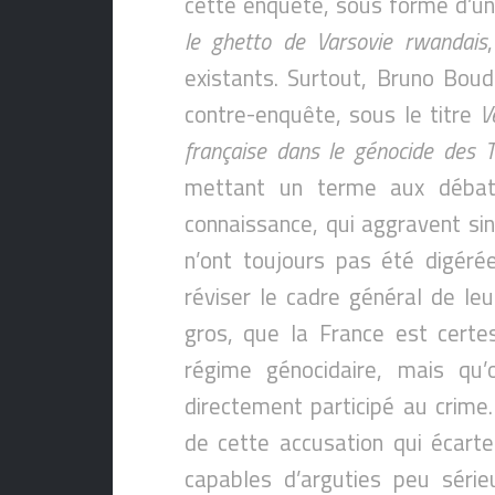
cette enquête, sous forme d’un
le ghetto de Varsovie rwandais
existants. Surtout, Bruno Bou
contre-enquête, sous le titre
V
française dans le génocide des T
mettant un terme aux débat
connaissance, qui aggravent sin
n’ont toujours pas été digéré
réviser le cadre général de leu
gros, que la France est certe
régime génocidaire, mais qu’o
directement participé au crime
de cette accusation qui écarte
capables d’arguties peu série