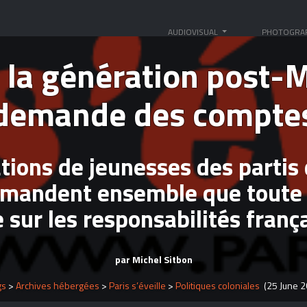
Génocide des Tutsi
AUDIOVISUAL
PHOTOGRA
 la génération post-M
demande des compte
tions de jeunesses des partis
mandent ensemble que toute l
e sur les responsabilités franç
par Michel Sitbon
gs
>
Archives hébergées
>
Paris s’éveille
>
Politiques coloniales
(25 June 