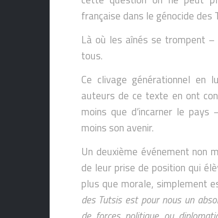
française dans le génocide des T
Là où les aînés se trompent – 
tous.
Ce clivage générationnel en 
auteurs de ce texte en ont con
moins que d’incarner le pays – 
moins son avenir.
Un deuxième événement non moi
de leur prise de position qui él
plus que morale, simplement es
des Tutsis est pour nous un abso
de forces politique ou diplomat