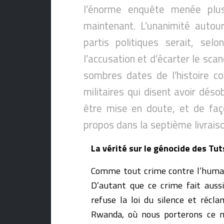
l’énorme enquête menée plus
maintenant. L’unanimité autou
partis politiques serait, sel
l’accusation et d’écarter le sc
sombres dates de l’histoire c
militaires qui disent avoir dés
être mise en doute, et de faço
propos dans la septième livrais
La vérité sur le génocide des Tut
Comme tout crime contre l’human
D’autant que ce crime fait aussi
refuse la loi du silence et récl
Rwanda, où nous porterons ce me