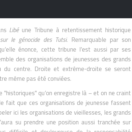
dans
Libé
une Tribune à retentissement historique
 sur le génocide des Tutsi
. Remarquable par son
u’elle énonce, cette tribune l’est aussi par ses
nsemble des organisations de jeunesses des grands
u du centre. Droite et extrême-droite se seront
tre même pas été conviées.
"historiques" qu’on enregistre là – et on ne craint
le fait que ces organisations de jeunesse fassent
peler ici les organisations de vieillesses, les grands
’aura su prendre une position aussi tranchée sur
s difficile et douloureuse de la responsabilité