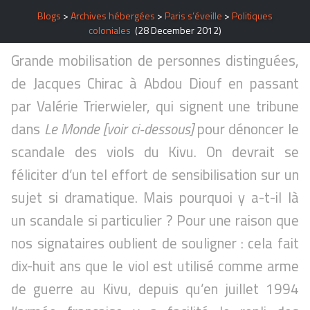
Blogs
>
Archives hébergées
>
Paris s’éveille
>
Politiques
coloniales
(28 December 2012)
Grande mobilisation de personnes distinguées,
de Jacques Chirac à Abdou Diouf en passant
par Valérie Trierwieler, qui signent une tribune
dans
Le Monde
[voir ci-dessous]
pour dénoncer le
scandale des viols du Kivu. On devrait se
féliciter d’un tel effort de sensibilisation sur un
sujet si dramatique. Mais pourquoi y a-t-il là
un scandale si particulier ? Pour une raison que
nos signataires oublient de souligner : cela fait
dix-huit ans que le viol est utilisé comme arme
de guerre au Kivu, depuis qu’en juillet 1994