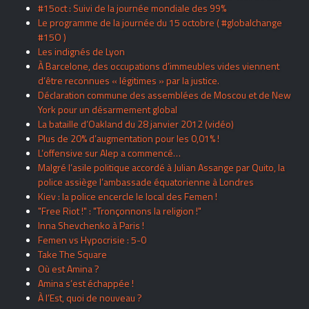
#15oct : Suivi de la journée mondiale des 99%
Le programme de la journée du 15 octobre ( #globalchange
#15O )
Les indignés de Lyon
À Barcelone, des occupations d’immeubles vides viennent
d’être reconnues « légitimes » par la justice.
Déclaration commune des assemblées de Moscou et de New
York pour un désarmement global
La bataille d’Oakland du 28 janvier 2012 (vidéo)
Plus de 20% d’augmentation pour les 0,01% !
L’offensive sur Alep a commencé…
Malgré l’asile politique accordé à Julian Assange par Quito, la
police assiège l’ambassade équatorienne à Londres
Kiev : la police encercle le local des Femen !
"Free Riot !" : "Tronçonnons la religion !"
Inna Shevchenko à Paris !
Femen vs Hypocrisie : 5-0
Take The Square
Où est Amina ?
Amina s’est échappée !
À l’Est, quoi de nouveau ?