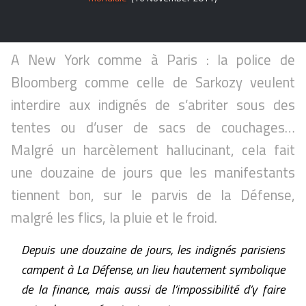
A New York comme à Paris : la police de
Bloomberg comme celle de Sarkozy veulent
interdire aux indignés de s’abriter sous des
tentes ou d’user de sacs de couchages…
Malgré un harcèlement hallucinant, cela fait
une douzaine de jours que les manifestants
tiennent bon, sur le parvis de la Défense,
malgré les flics, la pluie et le froid.
Depuis une douzaine de jours, les indignés parisiens
campent à La Défense, un lieu hautement symbolique
de la finance, mais aussi de l’impossibilité d’y faire