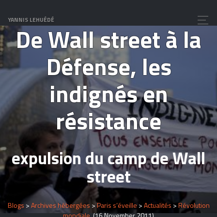
Paris-New-York
YANNIS LEHUÉDÉ
De Wall street à la
Défense, les
indignés en
résistance
expulsion du camp de Wall
street
Blogs
>
Archives hébergées
>
Paris s’éveille
>
Actualités
>
Révolution
mondiale
(16 November 2011)