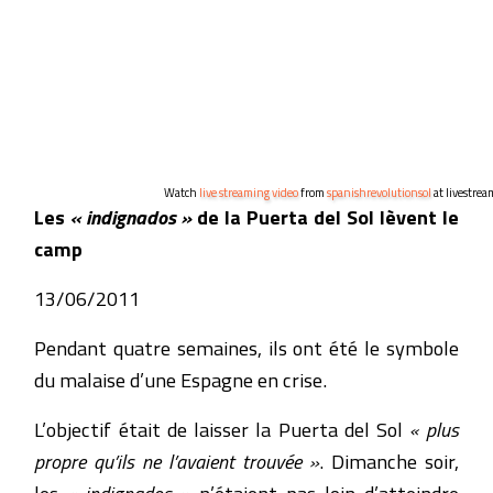
Watch
live streaming video
from
spanishrevolutionsol
at livestre
Les
« indignados »
de la Puerta del Sol lèvent le
camp
13/06/2011
Pendant quatre semaines, ils ont été le symbole
du malaise d’une Espagne en crise.
L’objectif était de laisser la Puerta del Sol
« plus
propre qu’ils ne l’avaient trouvée »
. Dimanche soir,
les
« indignados »
n’étaient pas loin d’atteindre