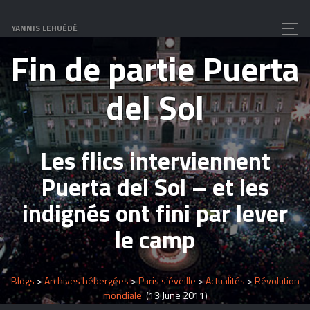
L’acampada de Madrid
YANNIS LEHUÉDÉ
Fin de partie Puerta
del Sol
Les flics interviennent
Puerta del Sol – et les
indignés ont fini par lever
le camp
Blogs
>
Archives hébergées
>
Paris s’éveille
>
Actualités
>
Révolution
mondiale
(13 June 2011)