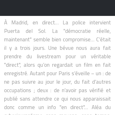
À Madrid, en direct… La police intervient
Puerta del Sol. La "démocratie réelle,
maintenant" semble bien compromise… C’était
il y a trois jours. Une bévue nous aura fait
prendre du livestream pour un véritable
"direct", alors qu’on regardait un film en fait
enregistré. Autant pour Paris s’éveille – un : de
ne pas suivre au jour le jour, du fait d’autres
occupations ; deux : de n’avoir pas vérifié et
publié sans attendre ce qui nous apparaissait
donc comme un info "en direct"… Aléa du