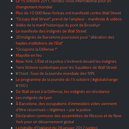
Le 15 octobre 2011, rendez-vous international pour un
changement mondial
Plus de 10 000 New-Yorkais ont manifesté contre Wall Street
"Occupy Wall Street" prend de l’ampleur - manifeste & vidéos
Vidéo de la manif historique du pont de Brooklyn
Le manifeste des indignés de Wall Street
20 indignés de Barcelone poursuivis pour "altération des
hautes institutions de l’Etat"
"Occupons la Défense !"
Mayotte en feu
New-York : L’État et la police s’inclinent devant les indignés
1ere Victoire symbolique pour les Squatters de Wall Street
#15oct : Suivi de la journée mondiale des 99%
Le programme de la journée du 15 octobre ( #globalchange
#15O )
De Wall street à la Défense, les indignés en résistance
Les indignés de Lyon
À Barcelone, des occupations d’immeubles vides viennent
d’être reconnues « légitimes » par la justice.
Déclaration commune des assemblées de Moscou et de New
York pour un désarmement global
La bataille d’Oakland du 28 janvier 2012 (vidéo)