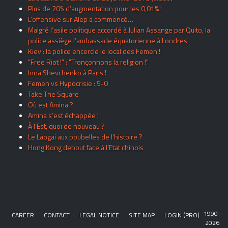
Plus de 20% d’augmentation pour les 0,01% !
L’offensive sur Alep a commencé…
Malgré l’asile politique accordé à Julian Assange par Quito, la
police assiège l’ambassade équatorienne à Londres
Kiev : la police encercle le local des Femen !
"Free Riot !" : "Tronçonnons la religion !"
Inna Shevchenko à Paris !
Femen vs Hypocrisie : 5-0
Take The Square
Où est Amina ?
Amina s’est échappée !
À l’Est, quoi de nouveau ?
Le Laogai aux poubelles de l’histoire ?
Hong Kong debout face à l’Etat chinois
1990-
CAREER
CONTACT
LEGAL NOTICE
SITE MAP
LOGIN (PRO)
2026