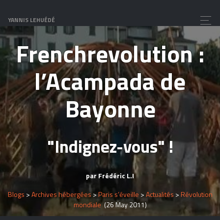
Vidéo
YANNIS LEHUÉDÉ
Frenchrevolution :
l’Acampada de
Bayonne
"Indignez-vous" !
par Frédéric L.I
Blogs
>
Archives hébergées
>
Paris s’éveille
>
Actualités
>
Révolution
mondiale
(26 May 2011)