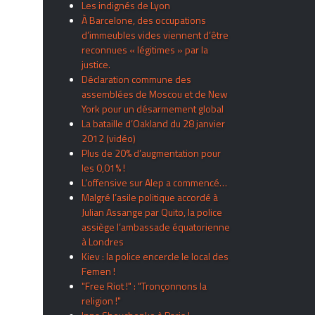
Les indignés de Lyon
À Barcelone, des occupations
d’immeubles vides viennent d’être
reconnues « légitimes » par la
justice.
Déclaration commune des
assemblées de Moscou et de New
York pour un désarmement global
La bataille d’Oakland du 28 janvier
2012 (vidéo)
Plus de 20% d’augmentation pour
les 0,01% !
L’offensive sur Alep a commencé…
Malgré l’asile politique accordé à
Julian Assange par Quito, la police
assiège l’ambassade équatorienne
à Londres
Kiev : la police encercle le local des
Femen !
"Free Riot !" : "Tronçonnons la
religion !"