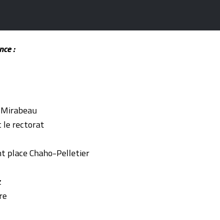
ce :
/Mirabeau
le rectorat
place Chaho-Pelletier
z
re