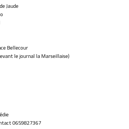
de Jaude
go
l
ce Bellecour
vant le journal la Marseillaise)
édie
ontact 0659827367