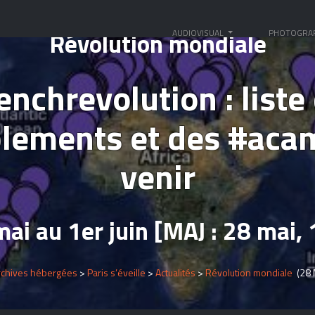
Révolution mondiale
AUDIOVISUAL
PHOTOGRA
enchrevolution : liste
lements et des #aca
venir
ai au 1er juin [MAJ : 28 mai,
rchives hébergées
>
Paris s’éveille
>
Actualités
>
Révolution mondiale
(28