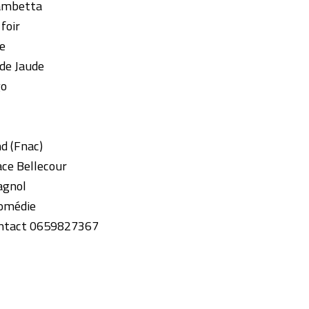
ambetta
foir
e
de Jaude
go
d (Fnac)
ce Bellecour
agnol
Comédie
ontact 0659827367