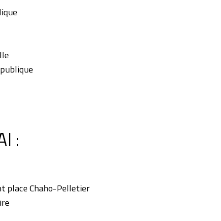
lique
lle
épublique
I :
place Chaho-Pelletier
ire