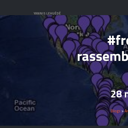
YANNIS LEHUÉDÉ
#fr
rassemb
28 m
Blogs
>
A