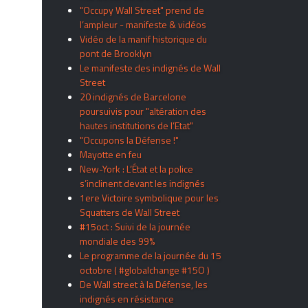
"Occupy Wall Street" prend de
l’ampleur - manifeste & vidéos
Vidéo de la manif historique du
pont de Brooklyn
Le manifeste des indignés de Wall
Street
20 indignés de Barcelone
poursuivis pour "altération des
hautes institutions de l’Etat"
"Occupons la Défense !"
Mayotte en feu
New-York : L’État et la police
s’inclinent devant les indignés
1ere Victoire symbolique pour les
Squatters de Wall Street
#15oct : Suivi de la journée
mondiale des 99%
Le programme de la journée du 15
octobre ( #globalchange #15O )
De Wall street à la Défense, les
indignés en résistance