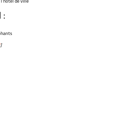
’hôtel de ville
 :
phants
/
]