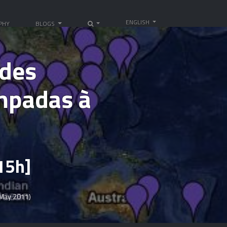
ENGLISH
PHY
BLOGS
 des
mpadas à
 15h]
 May 2011)