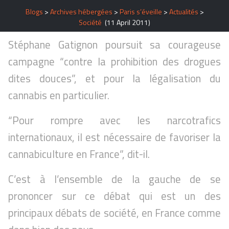
Blogs
>
Archives hébergées
>
Paris s’éveille
>
Actualités
>
Société
(11 April 2011)
Stéphane Gatignon poursuit sa courageuse
campagne “contre la prohibition des drogues
dites douces”, et pour la légalisation du
cannabis en particulier.
“Pour rompre avec les narcotrafics
internationaux, il est nécessaire de favoriser la
cannabiculture en France”, dit-il.
C’est à l’ensemble de la gauche de se
prononcer sur ce débat qui est un des
principaux débats de société, en France comme