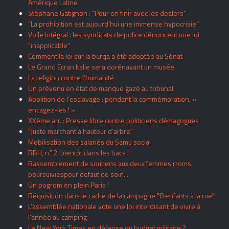
Amérique Latine
Stéphane Gatignon : “Pour en finir avec les dealers”
“La prohibition est aujourd’hui une immense hypocrisie”
Voile intégral : les syndicats de police dénoncent une loi
"inapplicable"
Comment la loi sur la burqa a été adoptée au Sénat
Le Grand Ecran Italie sera dorénavant un musée
La religion contre l’humanité
Un prévenu en état de manque gazé au tribunal
Abolition de l’esclavage : pendant la commémoration, «
encagez-les ! »
XXème arr. : Presse libre contre politiciens démagogues
"Juste marchant à hauteur d’arbre"
Mobilisation des salariés du Samu social
RBH, n°2, bientôt dans les bacs !
Rassemblement de soutiens aux deux femmes rroms
poursuiviespour defaut de soin...
Un pogrom en plein Paris !
Réquisition dans le cadre de la campagne "0 enfants à la rue"
L’assemblée nationale vote une loi interdisant de vivre à
l’année au camping
Le New York Times en défense du budget militaire ?