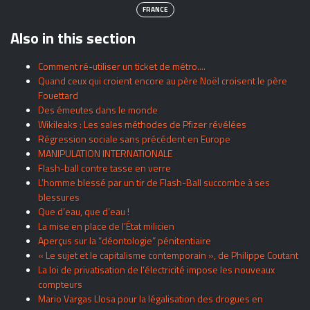
FRANCE
Also in this section
Comment ré-utiliser un ticket de métro....
Quand ceux qui croient encore au père Noël croisent le père
Fouettard
Des émeutes dans le monde
Wikileaks : Les sales méthodes de Pfizer révélées
Régression sociale sans précédent en Europe
MANIPULATION INTERNATIONALE
Flash-ball contre tasse en verre
L’homme blessé par un tir de Flash-Ball succombe à ses
blessures
Que d’eau, que d’eau !
La mise en place de l’État milicien
Aperçus sur la “déontologie” pénitentiaire
« Le sujet et le capitalisme contemporain », de Philippe Coutant
La loi de privatisation de l’électricité impose les nouveaux
compteurs
Mario Vargas Llosa pour la légalisation des drogues en