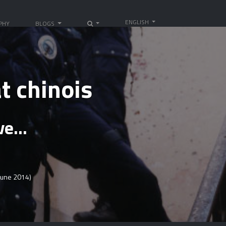
ENGLISH
PHY
BLOGS
t chinois
ove…
June 2014)