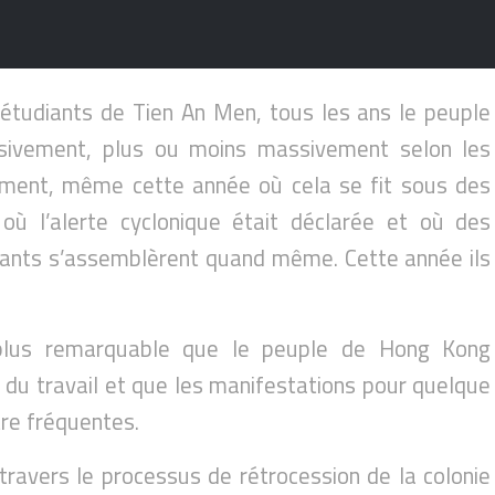
 étudiants de Tien An Men, tous les ans le peuple
ivement, plus ou moins massivement selon les
ment, même cette année où cela se fit sous des
où l’alerte cyclonique était déclarée et où des
stants s’assemblèrent quand même. Cette année ils
plus remarquable que le peuple de Hong Kong
on du travail et que les manifestations pour quelque
tre fréquentes.
ravers le processus de rétrocession de la colonie