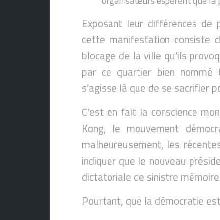
organisateurs espèrent que la p
Exposant leur différences de p
cette manifestation consiste d
blocage de la ville qu’ils prov
par ce quartier bien nommé Ce
s’agisse là que de se sacrifier 
C’est en fait la conscience mond
Kong, le mouvement démocrat
malheureusement, les récentes 
indiquer que le nouveau présiden
dictatoriale de sinistre mémoire
Pourtant, que la démocratie es