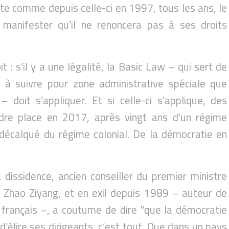
te comme depuis celle-ci en 1997, tous les ans, le
manifester qu’il ne renoncera pas à ses droits
t : s’il y a une légalité, la Basic Law – qui sert de
e à suivre pour zone administrative spéciale que
 doit s’appliquer. Et si celle-ci s’applique, des
endre place en 2017, après vingt ans d’un régime
écalqué du régime colonial. De la démocratie en
a dissidence, ancien conseiller du premier ministre
 Zhao Ziyang, et en exil depuis 1989 – auteur de
n français –, a coutume de dire "que la démocratie
t d’élire ses dirigeants, c’est tout. Que dans un pays