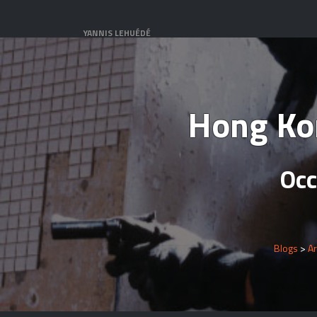
YANNIS LEHUÉDÉ
Hong Kon
Occ
Blogs
>
A