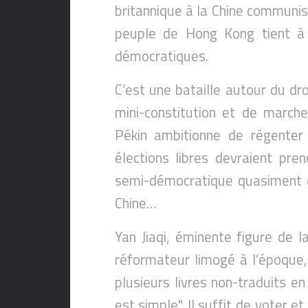
britannique à la Chine communis
peuple de Hong Kong tient à 
démocratiques.
C’est une bataille autour du droi
mini-constitution et de march
Pékin ambitionne de régenter –
élections libres devraient pr
semi-démocratique quasiment d
Chine…
Yan Jiaqi, éminente figure de l
réformateur limogé à l’époque,
plusieurs livres non-traduits e
est simple". Il suffit de voter e