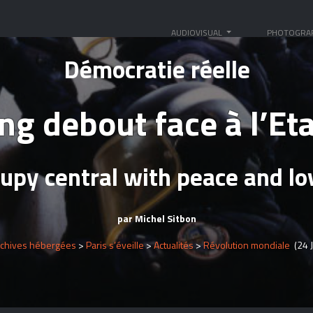
AUDIOVISUAL
PHOTOGRA
Démocratie réelle
g debout face à l’Eta
upy central with peace and l
par Michel Sitbon
rchives hébergées
>
Paris s’éveille
>
Actualités
>
Révolution mondiale
(24 