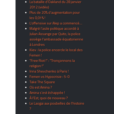
La bataille d’Oakland du 28 janvier
2012 (vidéo)
Plus de 20% d’augmentation pour
les 0,01% !
L’offensive sur Alep a commencé…
Malgré l’asile politique accordé à
Julian Assange par Quito, la police
assiège l’ambassade équatorienne
à Londres
Kiev : la police encercle le local des
Femen !
"Free Riot !" : "Tronçonnons la
religion !"
Inna Shevchenko à Paris !
Femen vs Hypocrisie : 5-0
Take The Square
Où est Amina ?
Amina s’est échappée !
À l’Est, quoi de nouveau ?
Le Laogai aux poubelles de l’histoire
?