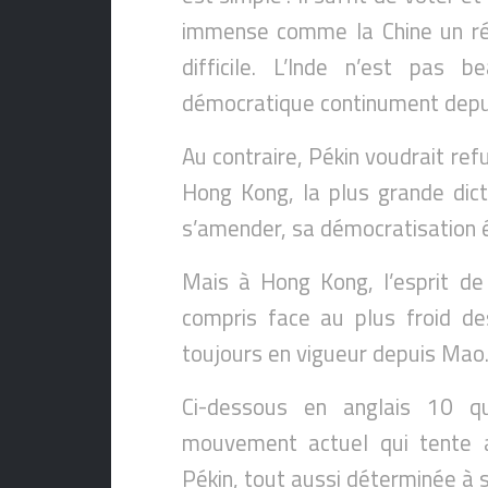
immense comme la Chine un rég
difficile. L’Inde n’est pas
démocratique continument depu
Au contraire, Pékin voudrait ref
Hong Kong, la plus grande dict
s’amender, sa démocratisation é
Mais à Hong Kong, l’esprit de
compris face au plus froid de
toujours en vigueur depuis Mao
Ci-dessous en anglais 10 qu
mouvement actuel qui tente av
Pékin, tout aussi déterminée à s