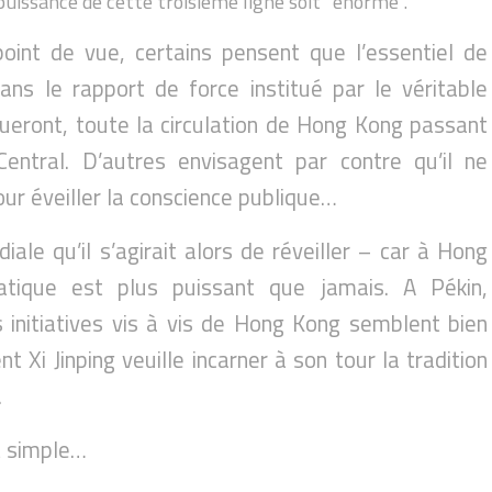
uissance de cette troisième ligne soit "énorme".
oint de vue, certains pensent que l’essentiel de
ans le rapport de force institué par le véritable
oqueront, toute la circulation de Hong Kong passant
ntral. D’autres envisagent par contre qu’il ne
pour éveiller la conscience publique…
iale qu’il s’agirait alors de réveiller – car à Hong
ique est plus puissant que jamais. A Pékin,
initiatives vis à vis de Hong Kong semblent bien
t Xi Jinping veuille incarner à son tour la tradition
.
t simple…