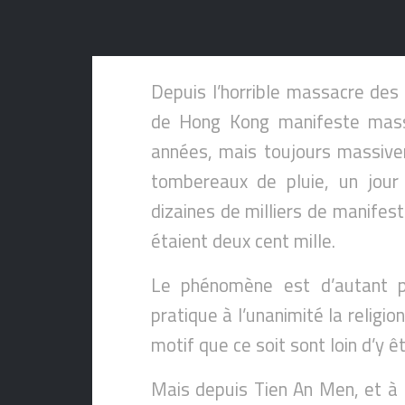
Depuis l’horrible massacre des
de Hong Kong manifeste mass
années, mais toujours massive
tombereaux de pluie, un jour 
dizaines de milliers de manife
étaient deux cent mille.
Le phénomène est d’autant 
pratique à l’unanimité la religi
motif que ce soit sont loin d’y ê
Mais depuis Tien An Men, et à t