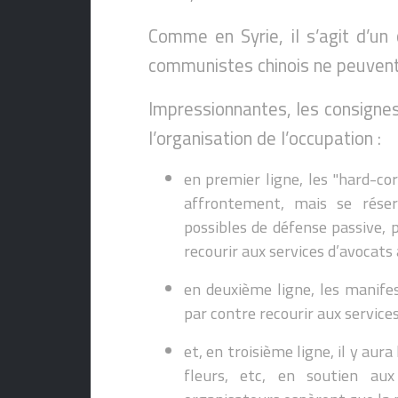
Comme en Syrie, il s’agit d’un 
communistes chinois ne peuvent
Impressionnantes, les consignes
l’organisation de l’occupation :
en premier ligne, les "hard-co
affrontement, mais se rése
possibles de défense passive,
recourir aux services d’avocats
en deuxième ligne, les manife
par contre recourir aux services
et, en troisième ligne, il y a
fleurs, etc, en soutien au