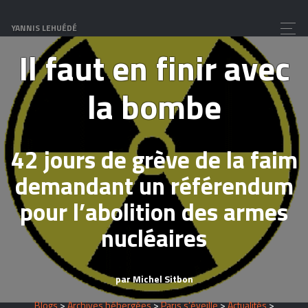
mort
YANNIS LEHUÉDÉ
Il faut en finir avec
la bombe
42 jours de grève de la faim
demandant un référendum
pour l’abolition des armes
nucléaires
par Michel Sitbon
Blogs
>
Archives hébergées
>
Paris s’éveille
>
Actualités
>