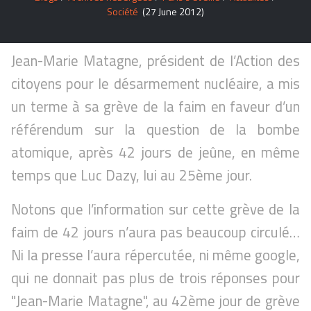
Société
(27 June 2012)
Jean-Marie Matagne, président de l’Action des
citoyens pour le désarmement nucléaire, a mis
un terme à sa grève de la faim en faveur d’un
référendum sur la question de la bombe
atomique, après 42 jours de jeûne, en même
temps que Luc Dazy, lui au 25ème jour.
Notons que l’information sur cette grève de la
faim de 42 jours n’aura pas beaucoup circulé…
Ni la presse l’aura répercutée, ni même google,
qui ne donnait pas plus de trois réponses pour
"Jean-Marie Matagne", au 42ème jour de grève