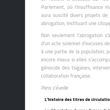
Parlement, où l’insuffisance ma
aura suscité divers projets de 
abrogation, instituant une citoy
Non seulement l’abrogation s’
d’un acte solennel d’excuses de 
à une partie de la population, p
encore mieux si elles s’accompa
génocide des tsiganes, interven
collaboration française.
Paris s’éveille
L’histoire des titres de circulatio