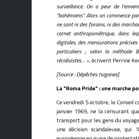
surveillance. On a peur de l’ennem
“bohémiens”. Alors on commence par c
ne sont ni des forains, ni des marcha
carnet anthropométrique, dans lequ
digitales, des mensurations précises 
particuliers ; selon la méthode Be
récidivistes… »
, écrivent Perrine K
[Source : Dépêches tsiganes]
La "Roma Pride" : une marche po
Ce vendredi 5 octobre, le Conseil c
janvier 1969, ne la censurant qu
transport pour les gens du voya
une décision scandaleuse, qui
"l
européenne en guise de protestati