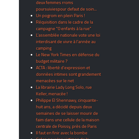
deux femmes rroms
poursuiviespour defaut de soin...
Un pogrom en plein Paris !
Réquisition dans le cadre de la
campagne "0 enfants à la rue"
L’assemblée nationale vote une loi
interdisant de vivre à l’année au
camping
Le New York Times en défense du
budget militaire ?
ACTA : liberté d’expression et
données intimes sont grandement
menacées sur le net
La librairie Lady Long Solo, rue
Keller, menacée !
Philippe El Shennawy, cinquante-
huit ans, a décidé depuis deux
semaines de se laisser mourir de
faim dans une cellule de la maison
centrale de Poissy, près de Paris
Il faut en finir avec la bombe