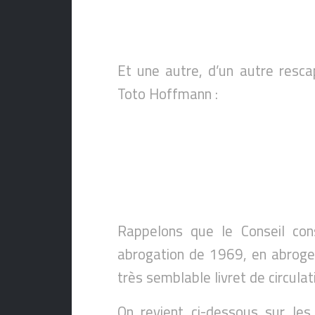
Et une autre, d’un autre resc
Toto Hoffmann :
Rappelons que le Conseil cons
abrogation de 1969, en abrogea
très semblable livret de circulat
On revient ci-dessous sur les