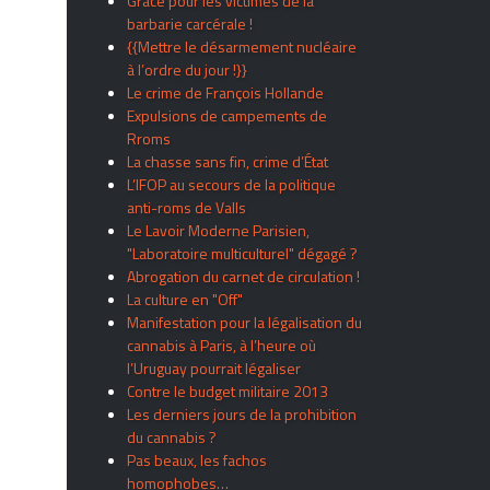
Grâce pour les victimes de la
barbarie carcérale !
{{Mettre le désarmement nucléaire
à l’ordre du jour !}}
Le crime de François Hollande
Expulsions de campements de
Rroms
La chasse sans fin, crime d’État
L’IFOP au secours de la politique
anti-roms de Valls
Le Lavoir Moderne Parisien,
"Laboratoire multiculturel" dégagé ?
Abrogation du carnet de circulation !
La culture en "Off"
Manifestation pour la légalisation du
cannabis à Paris, à l’heure où
l’Uruguay pourrait légaliser
Contre le budget militaire 2013
Les derniers jours de la prohibition
du cannabis ?
Pas beaux, les fachos
homophobes…