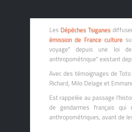
Les
Dépêches Tsiganes
diffusen
émission de France culture
sur
voyage" depuis une loi de
anthropométrique" existant dep
Avec des témoignages de Toto
Richard, Milo Delage et Emmanue
Est rappelée au passage l’histo
de gendarmes français qui r
anthropométriques, avant de le