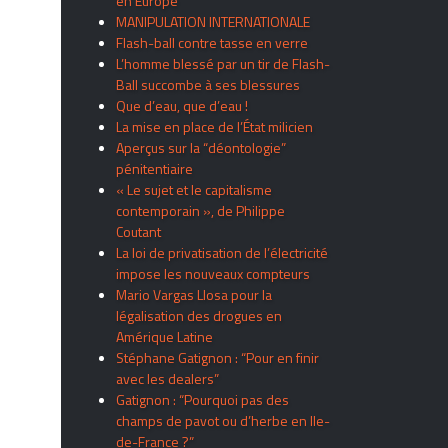
en Europe
MANIPULATION INTERNATIONALE
Flash-ball contre tasse en verre
L’homme blessé par un tir de Flash-
Ball succombe à ses blessures
Que d’eau, que d’eau !
La mise en place de l’État milicien
Aperçus sur la “déontologie”
pénitentiaire
« Le sujet et le capitalisme
contemporain », de Philippe
Coutant
La loi de privatisation de l’électricité
impose les nouveaux compteurs
Mario Vargas Llosa pour la
légalisation des drogues en
Amérique Latine
Stéphane Gatignon : “Pour en finir
avec les dealers”
Gatignon : “Pourquoi pas des
champs de pavot ou d’herbe en Ile-
de-France ?”