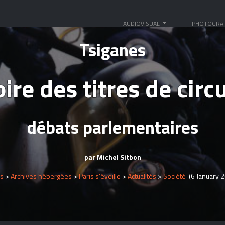
AUDIOVISUAL
PHOTOGRA
Tsiganes
oire des titres de circ
débats parlementaires
par Michel Sitbon
gs
>
Archives hébergées
>
Paris s’éveille
>
Actualités
>
Société
(6 January 