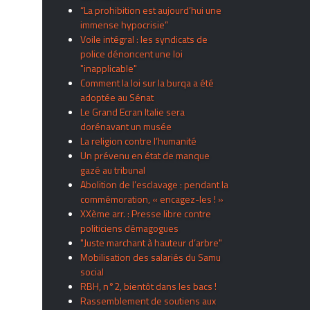
“La prohibition est aujourd’hui une
immense hypocrisie”
Voile intégral : les syndicats de
police dénoncent une loi
"inapplicable"
Comment la loi sur la burqa a été
adoptée au Sénat
Le Grand Ecran Italie sera
dorénavant un musée
La religion contre l’humanité
Un prévenu en état de manque
gazé au tribunal
Abolition de l’esclavage : pendant la
commémoration, « encagez-les ! »
XXème arr. : Presse libre contre
politiciens démagogues
"Juste marchant à hauteur d’arbre"
Mobilisation des salariés du Samu
social
RBH, n°2, bientôt dans les bacs !
Rassemblement de soutiens aux