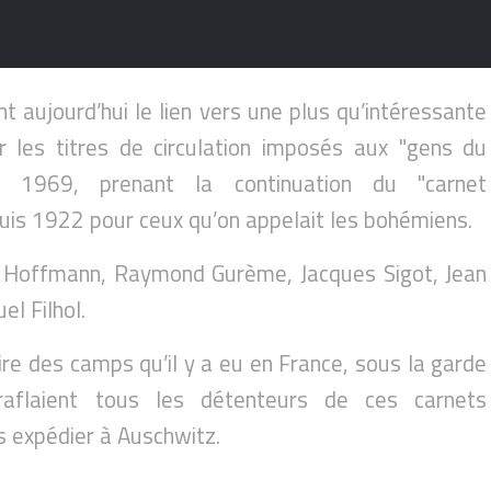
t aujourd’hui le lien vers une plus qu’intéressante
 les titres de circulation imposés aux "gens du
 1969, prenant la continuation du "carnet
uis 1922 pour ceux qu’on appelait les bohémiens.
 Hoffmann, Raymond Gurème, Jacques Sigot, Jean
l Filhol.
ire des camps qu’il y a eu en France, sous la garde
aflaient tous les détenteurs de ces carnets
s expédier à Auschwitz.