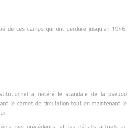
apé de ces camps qui ont perduré jusqu’en 1946,
titutionnel a réitéré le scandale de la pseudo
nt le carnet de circulation tout en maintenant le
ion.
 épisodes précédents, et les débats actuels au