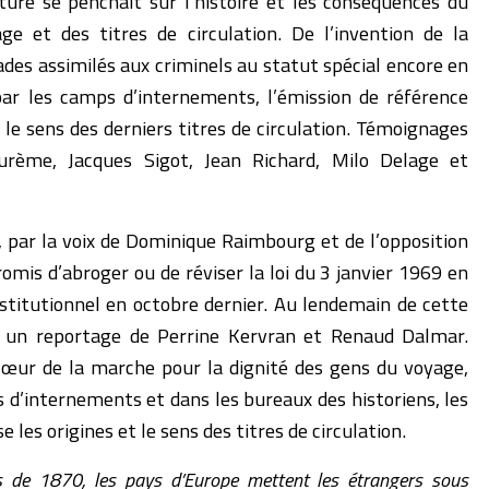
ture se penchait sur l’histoire et les conséquences du
e et des titres de circulation. De l’invention de la
des assimilés aux criminels au statut spécial encore en
par les camps d’internements, l’émission de référence
e le sens des derniers titres de circulation. Témoignages
ème, Jacques Sigot, Jean Richard, Milo Delage et
, par la voix de Dominique Raimbourg et de l’opposition
romis d’abroger ou de réviser la loi du 3 janvier 1969 en
nstitutionnel en octobre dernier. Au lendemain de cette
sé un reportage de Perrine Kervran et Renaud Dalmar.
œur de la marche pour la dignité des gens du voyage,
 d’internements et dans les bureaux des historiens, les
les origines et le sens des titres de circulation.
s de 1870, les pays d’Europe mettent les étrangers sous