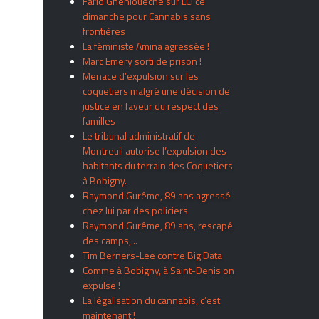
Farid Ghehiouèche sur LCI ce
dimanche pour Cannabis sans
frontières
La féministe Amina agressée !
Marc Emery sorti de prison !
Menace d’expulsion sur les
coquetiers malgré une décision de
justice en faveur du respect des
familles
Le tribunal administratif de
Montreuil autorise l’expulsion des
habitants du terrain des Coquetiers
à Bobigny.
Raymond Gurême, 89 ans agressé
chez lui par des policiers
Raymond Gurême, 89 ans, rescapé
des camps,...
Tim Berners-Lee contre Big Data
Comme à Bobigny, à Saint-Denis on
expulse !
La légalisation du cannabis, c’est
maintenant !