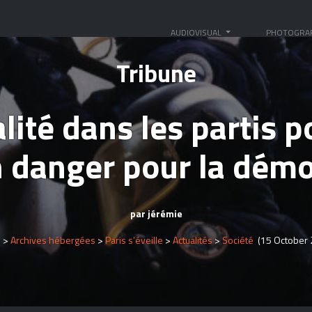
AUDIOVISUAL
PHOTOGRA
Tribune
lité dans les partis p
n danger pour la démo
par jérémie
s
>
Archives hébergées
>
Paris s’éveille
>
Actualités
>
Société
(15 October