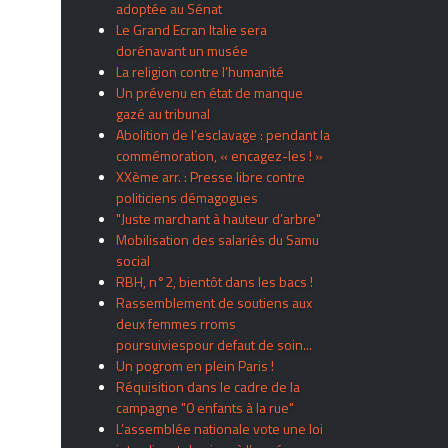
adoptée au Sénat
Le Grand Ecran Italie sera
dorénavant un musée
La religion contre l’humanité
Un prévenu en état de manque
gazé au tribunal
Abolition de l’esclavage : pendant la
commémoration, « encagez-les ! »
XXème arr. : Presse libre contre
politiciens démagogues
"Juste marchant à hauteur d’arbre"
Mobilisation des salariés du Samu
social
RBH, n°2, bientôt dans les bacs !
Rassemblement de soutiens aux
deux femmes rroms
poursuiviespour defaut de soin...
Un pogrom en plein Paris !
Réquisition dans le cadre de la
campagne "0 enfants à la rue"
L’assemblée nationale vote une loi