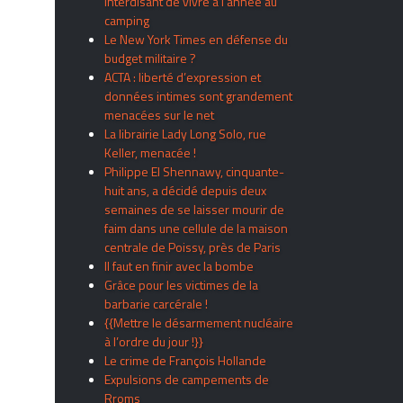
interdisant de vivre à l’année au
camping
Le New York Times en défense du
budget militaire ?
ACTA : liberté d’expression et
données intimes sont grandement
menacées sur le net
La librairie Lady Long Solo, rue
Keller, menacée !
Philippe El Shennawy, cinquante-
huit ans, a décidé depuis deux
semaines de se laisser mourir de
faim dans une cellule de la maison
centrale de Poissy, près de Paris
Il faut en finir avec la bombe
Grâce pour les victimes de la
barbarie carcérale !
{{Mettre le désarmement nucléaire
à l’ordre du jour !}}
Le crime de François Hollande
Expulsions de campements de
Rroms