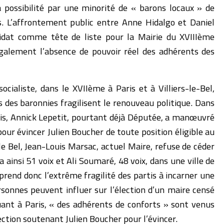
 possibilité par une minorité de « barons locaux » de
ts. L’affrontement public entre Anne Hidalgo et Daniel
didat comme tête de liste pour la Mairie du XVIIIème
galement l’absence de pouvoir réel des adhérents des
ocialiste, dans le XVIIème à Paris et à Villiers-le-Bel,
 des baronnies fragilisent le renouveau politique. Dans
is, Annick Lepetit, pourtant déjà Députée, a manœuvré
pour évincer Julien Boucher de toute position éligible au
s le Bel, Jean-Louis Marsac, actuel Maire, refuse de céder
a ainsi 51 voix et Ali Soumaré, 48 voix, dans une ville de
rend donc l’extrême fragilité des partis à incarner une
rsonnes peuvent influer sur l’élection d’un maire censé
ant à Paris, « des adhérents de conforts » sont venus
ection soutenant Julien Boucher pour l’évincer.