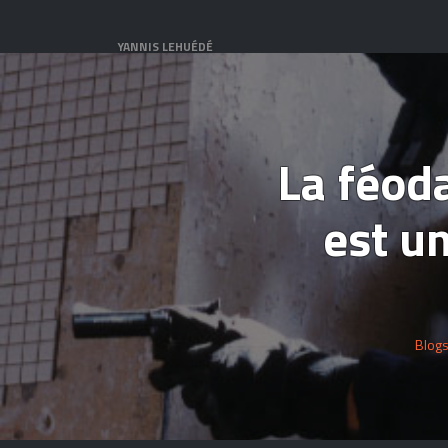
YANNIS LEHUÉDÉ
La féoda
est u
Blog