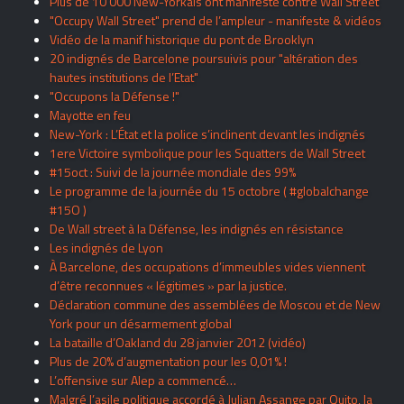
Plus de 10 000 New-Yorkais ont manifesté contre Wall Street
"Occupy Wall Street" prend de l’ampleur - manifeste & vidéos
Vidéo de la manif historique du pont de Brooklyn
20 indignés de Barcelone poursuivis pour "altération des
hautes institutions de l’Etat"
"Occupons la Défense !"
Mayotte en feu
New-York : L’État et la police s’inclinent devant les indignés
1ere Victoire symbolique pour les Squatters de Wall Street
#15oct : Suivi de la journée mondiale des 99%
Le programme de la journée du 15 octobre ( #globalchange
#15O )
De Wall street à la Défense, les indignés en résistance
Les indignés de Lyon
À Barcelone, des occupations d’immeubles vides viennent
d’être reconnues « légitimes » par la justice.
Déclaration commune des assemblées de Moscou et de New
York pour un désarmement global
La bataille d’Oakland du 28 janvier 2012 (vidéo)
Plus de 20% d’augmentation pour les 0,01% !
L’offensive sur Alep a commencé…
Malgré l’asile politique accordé à Julian Assange par Quito, la