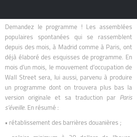
Demandez le programme ! Les assemblées
populaires spontanées qui se rassemblent
depuis des mois, à Madrid comme à Paris, ont
déjà élaboré des esquisses de programme. En
mois d’un mois, le mouvement d’occupation de
Wall Street sera, lui aussi, parvenu à produire
un programme dont on trouvera plus bas la
version originale et sa traduction par
Paris
s’éveille
. En résumé :
• rétablissement des barrières douanières ;