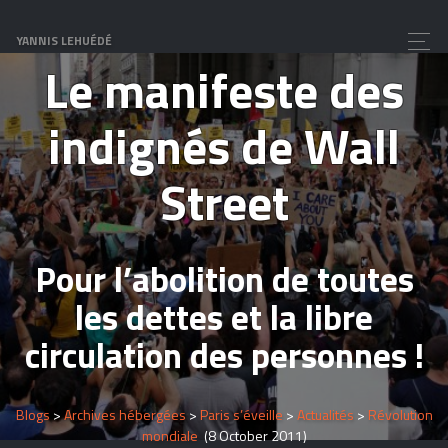
Révolution mondiale
YANNIS LEHUÉDÉ
Le manifeste des
indignés de Wall
Street
Pour l’abolition de toutes
les dettes et la libre
circulation des personnes !
Blogs
>
Archives hébergées
>
Paris s’éveille
>
Actualités
>
Révolution
mondiale
(8 October 2011)