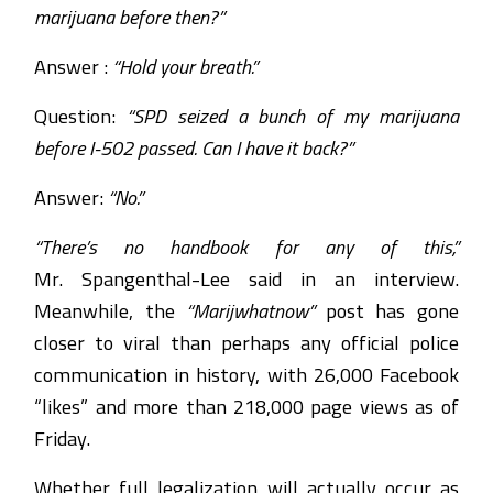
marijuana before then?”
Answer :
“Hold your breath.”
Question:
“SPD seized a bunch of my marijuana
before I-502 passed. Can I have it back?”
Answer:
“No.”
“There’s no handbook for any of this,”
Mr. Spangenthal-Lee said in an interview.
Meanwhile, the
“Marijwhatnow”
post has gone
closer to viral than perhaps any official police
communication in history, with 26,000 Facebook
“likes” and more than 218,000 page views as of
Friday.
Whether full legalization will actually occur as