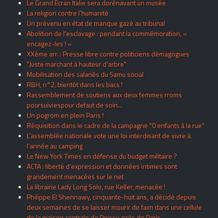
Le Grand Ecran Italie sera dorénavant un musée
La religion contre l’humanité
Un prévenu en état de manque gazé au tribunal
Abolition de l’esclavage : pendant la commémoration, «
encagez-les ! »
XXème arr. : Presse libre contre politiciens démagogues
"Juste marchant à hauteur d’arbre"
Mobilisation des salariés du Samu social
RBH, n°2, bientôt dans les bacs !
Rassemblement de soutiens aux deux femmes rroms
poursuiviespour defaut de soin...
Un pogrom en plein Paris !
Réquisition dans le cadre de la campagne "0 enfants à la rue"
L’assemblée nationale vote une loi interdisant de vivre à
l’année au camping
Le New York Times en défense du budget militaire ?
ACTA : liberté d’expression et données intimes sont
grandement menacées sur le net
La librairie Lady Long Solo, rue Keller, menacée !
Philippe El Shennawy, cinquante-huit ans, a décidé depuis
deux semaines de se laisser mourir de faim dans une cellule
de la maison centrale de Poissy, près de Paris