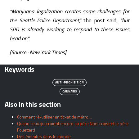
“Marijuana legalization creates some challenges for
the Seattle Police Department,”
the post said,
“but
SPD is already working to respond to these issues
head on.”
[Source : New York Times]
Keywords
ANTI-PROHIBITION
CANNABIS
Also in this section
Comment ré-utiliser un ticket de métro....
Quand ceux qui croient encore au père Noël croisent le père
Fouettard
Des émeutes dans le monde