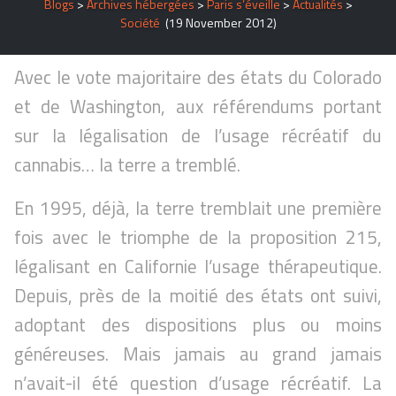
Blogs
>
Archives hébergées
>
Paris s’éveille
>
Actualités
>
Société
(19 November 2012)
Avec le vote majoritaire des états du Colorado
et de Washington, aux référendums portant
sur la légalisation de l’usage récréatif du
cannabis… la terre a tremblé.
En 1995, déjà, la terre tremblait une première
fois avec le triomphe de la proposition 215,
légalisant en Californie l’usage thérapeutique.
Depuis, près de la moitié des états ont suivi,
adoptant des dispositions plus ou moins
généreuses. Mais jamais au grand jamais
n’avait-il été question d’usage récréatif. La