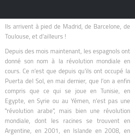
Ils arrivent à pied de Madrid, de Barcelone, de
Toulouse, et d’ailleurs !
Depuis des mois maintenant, les espagnols ont
donné son nom à la révolution mondiale en
cours. Ce n’est que depuis qu’ils ont occupé la
Puerta del Sol, en mai dernier, que l’on a enfin
compris que ce qui se joue en Tunisie, en
Egypte, en Syrie ou au Yémen, n’est pas une
"révolution arabe", mais bien une révolution
mondiale, dont les racines se trouvent en
Argentine, en 2001, en Islande en 2008, en