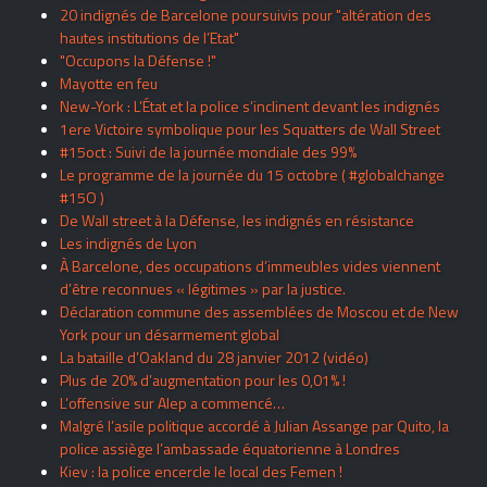
20 indignés de Barcelone poursuivis pour "altération des
hautes institutions de l’Etat"
"Occupons la Défense !"
Mayotte en feu
New-York : L’État et la police s’inclinent devant les indignés
1ere Victoire symbolique pour les Squatters de Wall Street
#15oct : Suivi de la journée mondiale des 99%
Le programme de la journée du 15 octobre ( #globalchange
#15O )
De Wall street à la Défense, les indignés en résistance
Les indignés de Lyon
À Barcelone, des occupations d’immeubles vides viennent
d’être reconnues « légitimes » par la justice.
Déclaration commune des assemblées de Moscou et de New
York pour un désarmement global
La bataille d’Oakland du 28 janvier 2012 (vidéo)
Plus de 20% d’augmentation pour les 0,01% !
L’offensive sur Alep a commencé…
Malgré l’asile politique accordé à Julian Assange par Quito, la
police assiège l’ambassade équatorienne à Londres
Kiev : la police encercle le local des Femen !