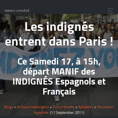
révolution mondiale
YANNIS LEHUÉDÉ
Les indignés
entrent dans Paris !
Ce Samedi 17, à 15h,
départ MANIF des
INDIGNÉS Espagnols et
Français
Blogs
>
Archives hébergées
>
Paris s’éveille
>
Actualités
>
Révolution
mondiale
(17 September 2011)