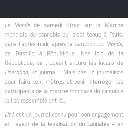
Le Monde
de samedi titrait sur la Marche
mondiale du cannabis qui s’est tenue à Paris,
dans l’après-midi, après la parution du
Monde
,
de Bastille à République. Non loin de la
République, se trouvent encore les locaux de
Libération
, un journal… Mais pas un journaliste
pour faire cent mètres et venir interroger les
participants de la marche mondiale du cannabis
qui se rassemblaient là...
Libé
est un journal connu pour son engagement
en faveur de la légalisation du cannabis – en