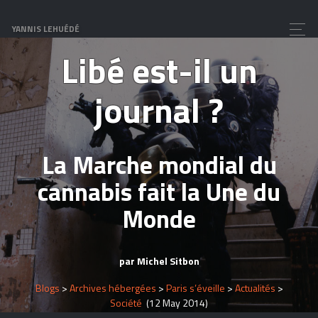
Brigade des stups
YANNIS LEHUÉDÉ
Libé est-il un
journal ?
La Marche mondial du
cannabis fait la Une du
Monde
par Michel Sitbon
Blogs
>
Archives hébergées
>
Paris s’éveille
>
Actualités
>
Société
(12 May 2014)