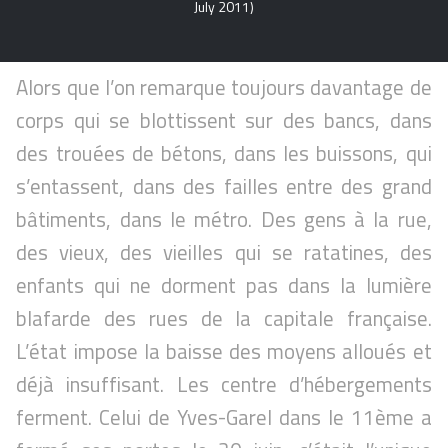
July 2011)
Alors que l’on remarque toujours davantage de
corps qui se blottissent sur des bancs, dans
des trouées de bétons, dans les buissons, qui
s’entassent, dans des failles entre des grand
bâtiments, dans le métro. Des gens à la rue,
des vieux, des vieilles qui se ratatines, des
enfants qui ne dorment pas dans la lumière
blafarde des rues de la capitale française.
L’état impose la baisse des moyens alloués et
déjà insuffisant. Les centre d’hébergements
ferment. Celui de Yves-Garel dans le 11ème a