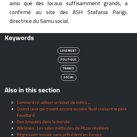
ainsi que des locaux suffisamment grands, a
confirmé au site des ASH Stefania Parigi,
directrice du Samu social.
Keywords
LOGEMENT
POLITIQUE
FRANCE
SOCIAL
Also in this section
Comment ré-utiliser un ticket de métro....
Quand ceux qui croient encore au père Noël croisent le père
Fouettard
Des émeutes dans le monde
Wikileaks : Les sales méthodes de Pfizer révélées
Régression sociale sans précédent en Europe