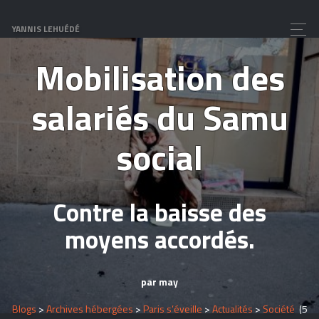
Hotel de Ville de Paris.
YANNIS LEHUÉDÉ
Mobilisation des
salariés du Samu
social
Contre la baisse des
moyens accordés.
par may
Blogs
>
Archives hébergées
>
Paris s’éveille
>
Actualités
>
Société
(5