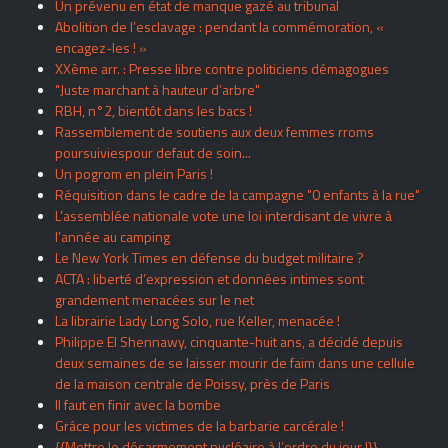
Un prévenu en état de manque gazé au tribunal
Abolition de l’esclavage : pendant la commémoration, «
encagez-les ! »
XXème arr. : Presse libre contre politiciens démagogues
"Juste marchant à hauteur d’arbre"
RBH, n°2, bientôt dans les bacs !
Rassemblement de soutiens aux deux femmes rroms
poursuiviespour defaut de soin...
Un pogrom en plein Paris !
Réquisition dans le cadre de la campagne "0 enfants à la rue"
L’assemblée nationale vote une loi interdisant de vivre à
l’année au camping
Le New York Times en défense du budget militaire ?
ACTA : liberté d’expression et données intimes sont
grandement menacées sur le net
La librairie Lady Long Solo, rue Keller, menacée !
Philippe El Shennawy, cinquante-huit ans, a décidé depuis
deux semaines de se laisser mourir de faim dans une cellule
de la maison centrale de Poissy, près de Paris
Il faut en finir avec la bombe
Grâce pour les victimes de la barbarie carcérale !
{{Mettre le désarmement nucléaire à l’ordre du jour !}}