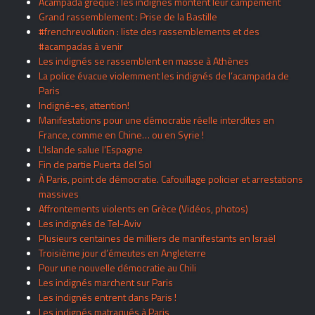
Acampada grèque : les indignés montent leur campement
Grand rassemblement : Prise de la Bastille
#frenchrevolution : liste des rassemblements et des
#acampadas à venir
Les indignés se rassemblent en masse à Athènes
La police évacue violemment les indignés de l’acampada de
Paris
Indigné-es, attention!
Manifestations pour une démocratie réelle interdites en
France, comme en Chine… ou en Syrie !
L’Islande salue l’Espagne
Fin de partie Puerta del Sol
À Paris, point de démocratie. Cafouillage policier et arrestations
massives
Affrontements violents en Grèce (Vidéos, photos)
Les indignés de Tel-Aviv
Plusieurs centaines de milliers de manifestants en Israël
Troisième jour d’émeutes en Angleterre
Pour une nouvelle démocratie au Chili
Les indignés marchent sur Paris
Les indignés entrent dans Paris !
Les indignés matraqués à Paris