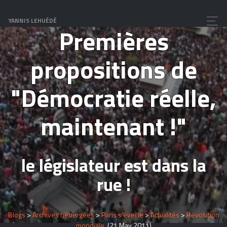
L’acampada de Madrid
YANNIS LEHUÉDÉ
Premières
propositions de
"Démocratie réelle,
maintenant !"
le législateur est dans la
rue !
Blogs
>
Archives hébergées
>
Paris s’éveille
>
Actualités
>
Révolution
mondiale
(21 May 2011)