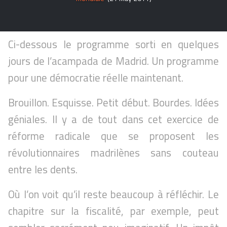
Ci-dessous le programme sorti en quelques
jours de l’acampada de Madrid. Un programme
pour une démocratie réelle maintenant.
Brouillon. Esquisse. Petit début. Bourdes. Idées
géniales. Il y a de tout dans cet exercice de
réforme radicale que se proposent les
révolutionnaires madrilènes sans couteau
entre les dents.
Où l’on voit qu’il reste beaucoup à réfléchir. Le
chapitre sur la fiscalité, par exemple, peut