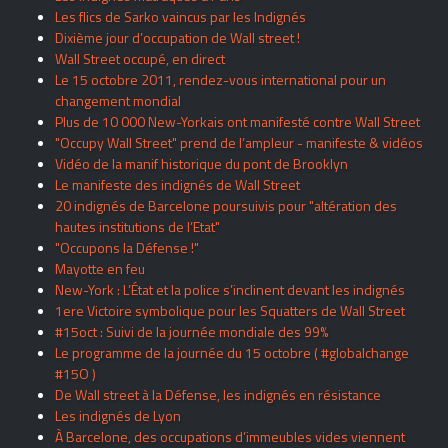
Les flics de Sarko vaincus par les Indignés
Dixième jour d’occupation de Wall street !
Wall Street occupé, en direct
Le 15 octobre 2011, rendez-vous international pour un
changement mondial
Plus de 10 000 New-Yorkais ont manifesté contre Wall Street
"Occupy Wall Street" prend de l’ampleur - manifeste & vidéos
Vidéo de la manif historique du pont de Brooklyn
Le manifeste des indignés de Wall Street
20 indignés de Barcelone poursuivis pour "altération des
hautes institutions de l’Etat"
"Occupons la Défense !"
Mayotte en feu
New-York : L’État et la police s’inclinent devant les indignés
1ere Victoire symbolique pour les Squatters de Wall Street
#15oct : Suivi de la journée mondiale des 99%
Le programme de la journée du 15 octobre ( #globalchange
#15O )
De Wall street à la Défense, les indignés en résistance
Les indignés de Lyon
À Barcelone, des occupations d’immeubles vides viennent