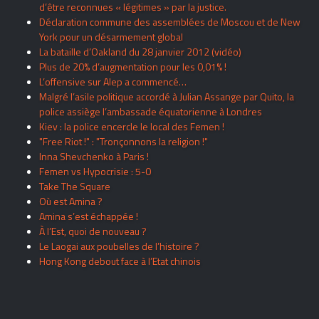
d’être reconnues « légitimes » par la justice.
Déclaration commune des assemblées de Moscou et de New
York pour un désarmement global
La bataille d’Oakland du 28 janvier 2012 (vidéo)
Plus de 20% d’augmentation pour les 0,01% !
L’offensive sur Alep a commencé…
Malgré l’asile politique accordé à Julian Assange par Quito, la
police assiège l’ambassade équatorienne à Londres
Kiev : la police encercle le local des Femen !
"Free Riot !" : "Tronçonnons la religion !"
Inna Shevchenko à Paris !
Femen vs Hypocrisie : 5-0
Take The Square
Où est Amina ?
Amina s’est échappée !
À l’Est, quoi de nouveau ?
Le Laogai aux poubelles de l’histoire ?
Hong Kong debout face à l’Etat chinois