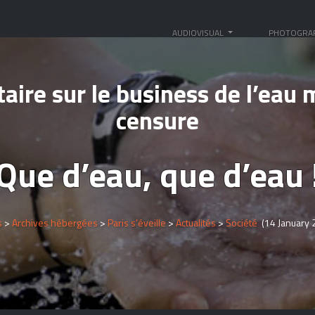
AUDIOVISUAL
PHOTOGRA
ire sur le business de l’eau 
censure
Que d’eau, que d’eau 
s
>
Archives hébergées
>
Paris s’éveille
>
Actualités
>
Société
(14 January 