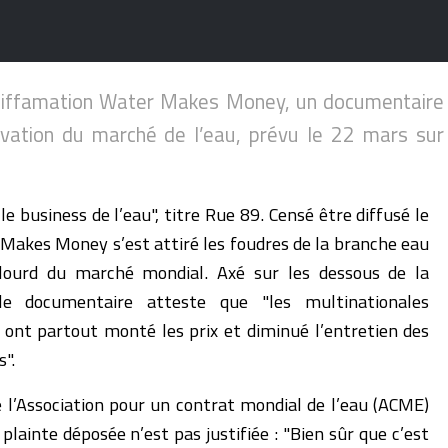
 diffamation Water Makes Money, un documentaire
ivation du marché de l’eau, prévu le 22 mars sur
e business de l’eau", titre Rue 89. Censé être diffusé le
Makes Money s’est attiré les foudres de la branche eau
lourd du marché mondial. Axé sur les dessous de la
 le documentaire atteste que "les multinationales
s ont partout monté les prix et diminué l’entretien des
s".
 l’Association pour un contrat mondial de l’eau (ACME)
plainte déposée n’est pas justifiée : "Bien sûr que c’est