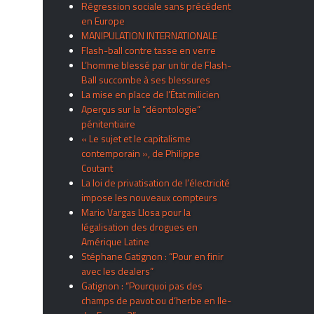
Régression sociale sans précédent
en Europe
MANIPULATION INTERNATIONALE
Flash-ball contre tasse en verre
L’homme blessé par un tir de Flash-
Ball succombe à ses blessures
La mise en place de l’État milicien
Aperçus sur la “déontologie”
pénitentiaire
« Le sujet et le capitalisme
contemporain », de Philippe
Coutant
La loi de privatisation de l’électricité
impose les nouveaux compteurs
Mario Vargas Llosa pour la
légalisation des drogues en
Amérique Latine
Stéphane Gatignon : “Pour en finir
avec les dealers”
Gatignon : “Pourquoi pas des
champs de pavot ou d’herbe en Ile-