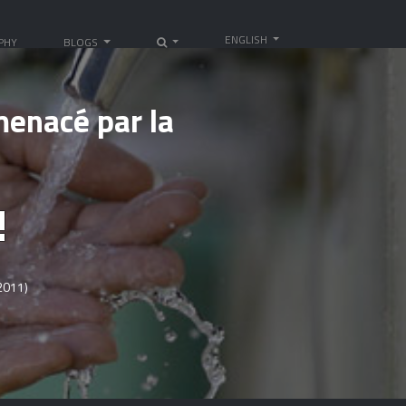
ENGLISH
PHY
BLOGS
menacé par la
!
2011)