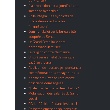
de-France ?”
“La prohibition est aujourd’hui une
immense hypocrisie”
Voile intégral : les syndicats de
police dénoncent une loi
"inapplicable"
Comment la loi sur la burqa a été
adoptée au Sénat
Le Grand Ecran Italie sera
dorénavant un musée
La religion contre l’humanité
Un prévenu en état de manque
gazé au tribunal
Abolition de l’esclavage : pendant la
commémoration, « encagez-les ! »
XXème arr. : Presse libre contre
politiciens démagogues
"Juste marchant à hauteur d’arbre"
Mobilisation des salariés du Samu
social
RBH, n°2, bientôt dans les bacs !
Rassemblement de soutiens aux