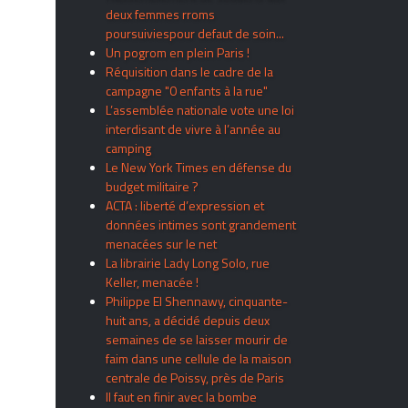
deux femmes rroms
poursuiviespour defaut de soin...
Un pogrom en plein Paris !
Réquisition dans le cadre de la
campagne "0 enfants à la rue"
L’assemblée nationale vote une loi
interdisant de vivre à l’année au
camping
Le New York Times en défense du
budget militaire ?
ACTA : liberté d’expression et
données intimes sont grandement
menacées sur le net
La librairie Lady Long Solo, rue
Keller, menacée !
Philippe El Shennawy, cinquante-
huit ans, a décidé depuis deux
semaines de se laisser mourir de
faim dans une cellule de la maison
centrale de Poissy, près de Paris
Il faut en finir avec la bombe