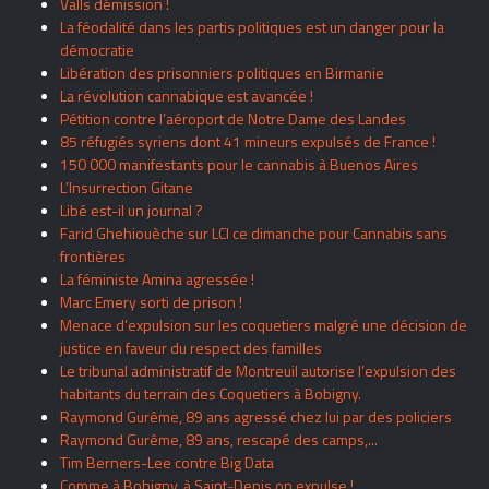
Valls démission !
La féodalité dans les partis politiques est un danger pour la
démocratie
Libération des prisonniers politiques en Birmanie
La révolution cannabique est avancée !
Pétition contre l’aéroport de Notre Dame des Landes
85 réfugiés syriens dont 41 mineurs expulsés de France !
150 000 manifestants pour le cannabis à Buenos Aires
L’Insurrection Gitane
Libé est-il un journal ?
Farid Ghehiouèche sur LCI ce dimanche pour Cannabis sans
frontières
La féministe Amina agressée !
Marc Emery sorti de prison !
Menace d’expulsion sur les coquetiers malgré une décision de
justice en faveur du respect des familles
Le tribunal administratif de Montreuil autorise l’expulsion des
habitants du terrain des Coquetiers à Bobigny.
Raymond Gurême, 89 ans agressé chez lui par des policiers
Raymond Gurême, 89 ans, rescapé des camps,...
Tim Berners-Lee contre Big Data
Comme à Bobigny, à Saint-Denis on expulse !