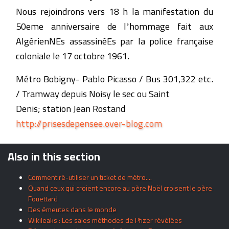
Nous rejoindrons vers 18 h la manifestation du
50eme anniversaire de lʼhommage fait aux
AlgérienNEs assassinéEs par la police française
coloniale le 17 octobre 1961.
Métro Bobigny- Pablo Picasso / Bus 301,322 etc.
/ Tramway depuis Noisy le sec ou Saint
Denis; station Jean Rostand
http://prisesdepensee.over-blog.com
Also in this section
Comment ré-utiliser un ticket de métro....
Quand ceux qui croient encore au père Noël croisent le père
Fouettard
Des émeutes dans le monde
Wikileaks : Les sales méthodes de Pfizer révélées