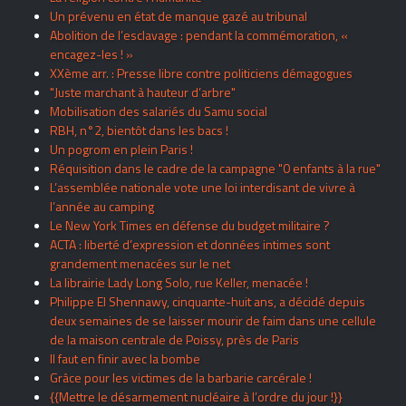
Un prévenu en état de manque gazé au tribunal
Abolition de l’esclavage : pendant la commémoration, «
encagez-les ! »
XXème arr. : Presse libre contre politiciens démagogues
"Juste marchant à hauteur d’arbre"
Mobilisation des salariés du Samu social
RBH, n°2, bientôt dans les bacs !
Un pogrom en plein Paris !
Réquisition dans le cadre de la campagne "0 enfants à la rue"
L’assemblée nationale vote une loi interdisant de vivre à
l’année au camping
Le New York Times en défense du budget militaire ?
ACTA : liberté d’expression et données intimes sont
grandement menacées sur le net
La librairie Lady Long Solo, rue Keller, menacée !
Philippe El Shennawy, cinquante-huit ans, a décidé depuis
deux semaines de se laisser mourir de faim dans une cellule
de la maison centrale de Poissy, près de Paris
Il faut en finir avec la bombe
Grâce pour les victimes de la barbarie carcérale !
{{Mettre le désarmement nucléaire à l’ordre du jour !}}