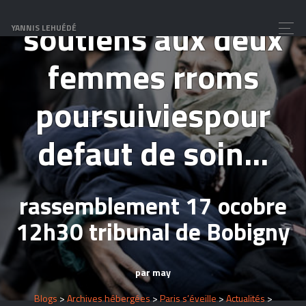
soutiens aux deux
YANNIS LEHUÉDÉ
femmes rroms
poursuiviespour
defaut de soin...
rassemblement 17 ocobre
12h30 tribunal de Bobigny
par may
Blogs
>
Archives hébergées
>
Paris s’éveille
>
Actualités
>