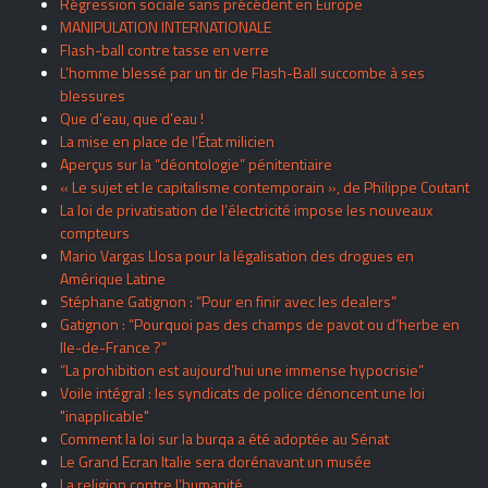
Régression sociale sans précédent en Europe
MANIPULATION INTERNATIONALE
Flash-ball contre tasse en verre
L’homme blessé par un tir de Flash-Ball succombe à ses
blessures
Que d’eau, que d’eau !
La mise en place de l’État milicien
Aperçus sur la “déontologie” pénitentiaire
« Le sujet et le capitalisme contemporain », de Philippe Coutant
La loi de privatisation de l’électricité impose les nouveaux
compteurs
Mario Vargas Llosa pour la légalisation des drogues en
Amérique Latine
Stéphane Gatignon : “Pour en finir avec les dealers”
Gatignon : “Pourquoi pas des champs de pavot ou d’herbe en
Ile-de-France ?”
“La prohibition est aujourd’hui une immense hypocrisie”
Voile intégral : les syndicats de police dénoncent une loi
"inapplicable"
Comment la loi sur la burqa a été adoptée au Sénat
Le Grand Ecran Italie sera dorénavant un musée
La religion contre l’humanité