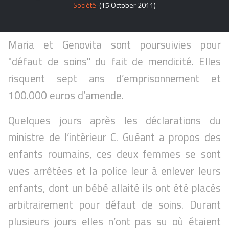
Société
(15 October 2011)
Maria et Genovita sont poursuivies pour
"défaut de soins" du fait de mendicité. Elles
risquent sept ans d’emprisonnement et
100.000 euros d’amende.
Quelques jours après les déclarations du
ministre de l’intèrieur C. Guéant a propos des
enfants roumains, ces deux femmes se sont
vues arrêtées et la police leur à enlever leurs
enfants, dont un bébé allaité ils ont été placés
arbitrairement pour défaut de soins. Durant
plusieurs jours elles n’ont pas su où étaient