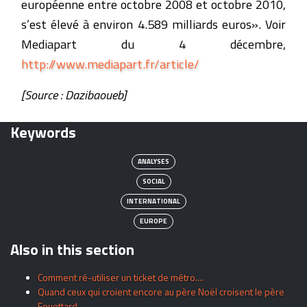
européenne entre octobre 2008 et octobre 2010,
s’est élevé à environ 4.589 milliards euros». Voir
Mediapart du 4 décembre,
http://www.mediapart.fr/article/
[Source : Dazibaoueb]
Keywords
ANALYSES
SOCIAL
INTERNATIONAL
EUROPE
Also in this section
Comment ré-utiliser un ticket de métro....
Quand ceux qui croient encore au père Noël croisent le père
Fouettard