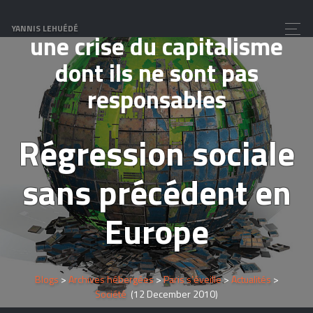
Les peuples vont-ils payer
YANNIS LEHUÉDÉ
une crise du capitalisme
dont ils ne sont pas
responsables
Régression sociale
sans précédent en
Europe
Blogs
>
Archives hébergées
>
Paris s’éveille
>
Actualités
>
Société
(12 December 2010)