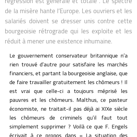
régression est générale et totale . Le spectre
de la misère hante l’Europe. Les ouvriers et les
salariés doivent se dresser unis contre cette
bourgeoisie rétrograde qui les exploite et les
réduit à mener une existence inhumaine.
Le gouvernement conservateur britannique n’a
rien trouvé d’autre pour satisfaire les marchés
financiers, et partant la bourgeoisie anglaise, que
de faire travailler gratuitement les chômeurs ! Il
est vrai que celle-ci a toujours méprisé les
pauvres et les chômeurs. Malthus, ce pasteur
économiste, ne traitait-il pas déjà ai XIXe siècle
les chômeurs de criminels qu’il faut tout
simplement supprimer ? Voilà ce que F. Engels
écrivait à ce propos dans « La situation des