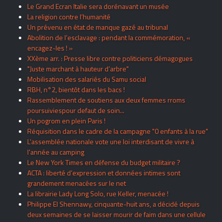
Le Grand Ecran Italie sera dorénavant un musée
La religion contre l’humanité
Un prévenu en état de manque gazé au tribunal
Abolition de l’esclavage : pendant la commémoration, «
encagez-les ! »
XXème arr. : Presse libre contre politiciens démagogues
"Juste marchant à hauteur d’arbre"
Mobilisation des salariés du Samu social
RBH, n°2, bientôt dans les bacs !
Rassemblement de soutiens aux deux femmes rroms
poursuiviespour defaut de soin...
Un pogrom en plein Paris !
Réquisition dans le cadre de la campagne "0 enfants à la rue"
L’assemblée nationale vote une loi interdisant de vivre à
l’année au camping
Le New York Times en défense du budget militaire ?
ACTA : liberté d’expression et données intimes sont
grandement menacées sur le net
La librairie Lady Long Solo, rue Keller, menacée !
Philippe El Shennawy, cinquante-huit ans, a décidé depuis
deux semaines de se laisser mourir de faim dans une cellule