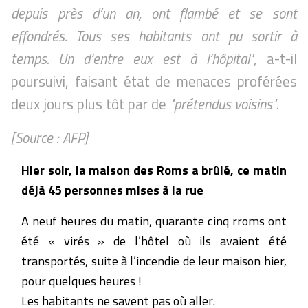
depuis près d’un an, ont flambé et se sont
effondrés. Tous ses habitants ont pu sortir à
temps. Un d’entre eux est à l’hôpital"
, a-t-il
poursuivi, faisant état de menaces proférées
deux jours plus tôt par de
"prétendus voisins"
.
[Source : AFP]
Hier soir, la maison des Roms a brûlé, ce matin
déjà 45 personnes mises à la rue
A neuf heures du matin, quarante cinq rroms ont
été « virés » de l’hôtel où ils avaient été
transportés, suite à l’incendie de leur maison hier,
pour quelques heures !
Les habitants ne savent pas où aller.