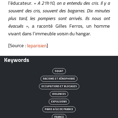
l’éducateur.
« A 21h10, on a entendu des cris. Il y a
souvent des cris, souvent des bagarres. Dix minutes
plus tard, les pompiers sont arrivés. Ils nous ont
évacués »
, a raconté Gilles Ferros, un homme
vivant dans l’immeuble voisin du hangar.
[Source :
leparisien
]
Keywords
SQUAT
RACISME ET XÉNOPHOBIE
OCCUPATIONS ET BLOCAGES
VIOLENCES
EXPULSIONS
PARIS & ÎLE DE FRANCE
FRANCE