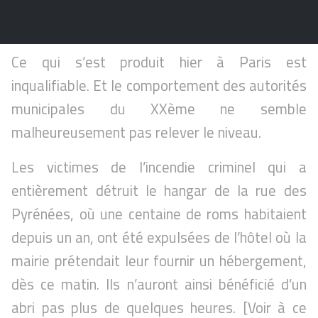
Ce qui s’est produit hier à Paris est
inqualifiable. Et le comportement des autorités
municipales du XXème ne semble
malheureusement pas relever le niveau.
Les victimes de l’incendie criminel qui a
entièrement détruit le hangar de la rue des
Pyrénées, où une centaine de roms habitaient
depuis un an, ont été expulsées de l’hôtel où la
mairie prétendait leur fournir un hébergement,
dès ce matin. Ils n’auront ainsi bénéficié d’un
abri pas plus de quelques heures. [Voir à ce