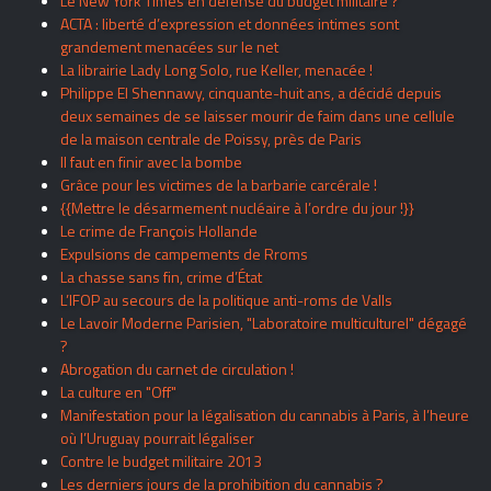
Le New York Times en défense du budget militaire ?
ACTA : liberté d’expression et données intimes sont
grandement menacées sur le net
La librairie Lady Long Solo, rue Keller, menacée !
Philippe El Shennawy, cinquante-huit ans, a décidé depuis
deux semaines de se laisser mourir de faim dans une cellule
de la maison centrale de Poissy, près de Paris
Il faut en finir avec la bombe
Grâce pour les victimes de la barbarie carcérale !
{{Mettre le désarmement nucléaire à l’ordre du jour !}}
Le crime de François Hollande
Expulsions de campements de Rroms
La chasse sans fin, crime d’État
L’IFOP au secours de la politique anti-roms de Valls
Le Lavoir Moderne Parisien, "Laboratoire multiculturel" dégagé
?
Abrogation du carnet de circulation !
La culture en "Off"
Manifestation pour la légalisation du cannabis à Paris, à l’heure
où l’Uruguay pourrait légaliser
Contre le budget militaire 2013
Les derniers jours de la prohibition du cannabis ?