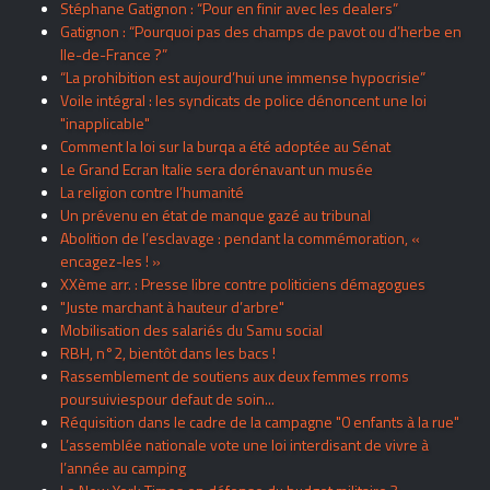
Stéphane Gatignon : “Pour en finir avec les dealers”
Gatignon : “Pourquoi pas des champs de pavot ou d’herbe en
Ile-de-France ?”
“La prohibition est aujourd’hui une immense hypocrisie”
Voile intégral : les syndicats de police dénoncent une loi
"inapplicable"
Comment la loi sur la burqa a été adoptée au Sénat
Le Grand Ecran Italie sera dorénavant un musée
La religion contre l’humanité
Un prévenu en état de manque gazé au tribunal
Abolition de l’esclavage : pendant la commémoration, «
encagez-les ! »
XXème arr. : Presse libre contre politiciens démagogues
"Juste marchant à hauteur d’arbre"
Mobilisation des salariés du Samu social
RBH, n°2, bientôt dans les bacs !
Rassemblement de soutiens aux deux femmes rroms
poursuiviespour defaut de soin...
Réquisition dans le cadre de la campagne "0 enfants à la rue"
L’assemblée nationale vote une loi interdisant de vivre à
l’année au camping