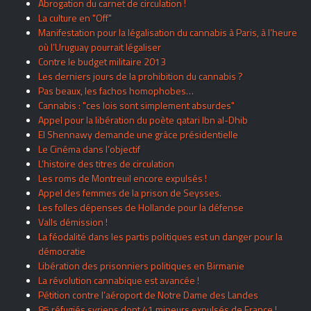
Abrogation du carnet de circulation !
La culture en "Off"
Manifestation pour la légalisation du cannabis à Paris, à l’heure
où l’Uruguay pourrait légaliser
Contre le budget militaire 2013
Les derniers jours de la prohibition du cannabis ?
Pas beaux, les fachos homophobes…
Cannabis : "ces lois sont simplement absurdes"
Appel pour la libération du poète qatari Ibn al-Dhib
El Shennawy demande une grâce présidentielle
Le Cinéma dans l’objectif
L’histoire des titres de circulation
Les roms de Montreuil encore expulsés !
Appel des femmes de la prison de Seysses.
Les folles dépenses de Hollande pour la défense
Valls démission !
La féodalité dans les partis politiques est un danger pour la
démocratie
Libération des prisonniers politiques en Birmanie
La révolution cannabique est avancée !
Pétition contre l’aéroport de Notre Dame des Landes
85 réfugiés syriens dont 41 mineurs expulsés de France !