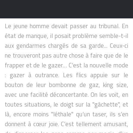
Le jeune homme devait passer au tribunal. En
état de manque, il posait problème semble-t-il
aux gendarmes chargés de sa garde... Ceux-ci
ne trouveront pas autre chose à faire que de le
frapper et de le gazer… C’est la nouvelle mode
: gazer à outrance. Les flics appuie sur le
bouton de leur bombonne de gaz, king size,
avec une facilité déconcertante. On les voit, en
toutes situations, le doigt sur la "gâchette", et
là, encore moins "léthale" qu’un taser, ils s’en
donnent à cœur joie. C’est tellement amusant,