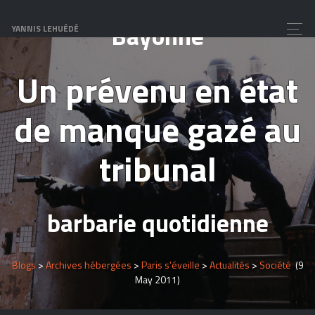
Bayonne
YANNIS LEHUÉDÉ
Un prévenu en état
de manque gazé au
tribunal
barbarie quotidienne
Blogs
>
Archives hébergées
>
Paris s’éveille
>
Actualités
>
Société
(9
May 2011)