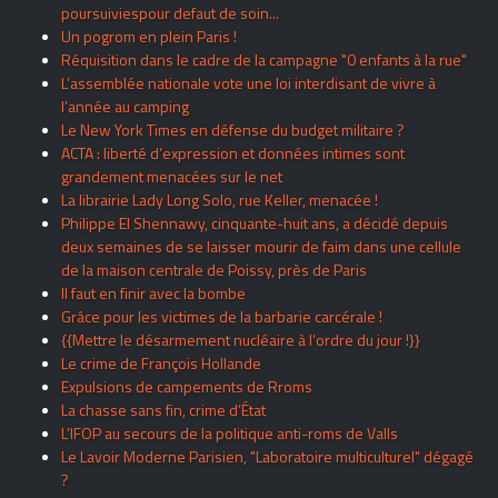
poursuiviespour defaut de soin...
Un pogrom en plein Paris !
Réquisition dans le cadre de la campagne "0 enfants à la rue"
L’assemblée nationale vote une loi interdisant de vivre à
l’année au camping
Le New York Times en défense du budget militaire ?
ACTA : liberté d’expression et données intimes sont
grandement menacées sur le net
La librairie Lady Long Solo, rue Keller, menacée !
Philippe El Shennawy, cinquante-huit ans, a décidé depuis
deux semaines de se laisser mourir de faim dans une cellule
de la maison centrale de Poissy, près de Paris
Il faut en finir avec la bombe
Grâce pour les victimes de la barbarie carcérale !
{{Mettre le désarmement nucléaire à l’ordre du jour !}}
Le crime de François Hollande
Expulsions de campements de Rroms
La chasse sans fin, crime d’État
L’IFOP au secours de la politique anti-roms de Valls
Le Lavoir Moderne Parisien, "Laboratoire multiculturel" dégagé
?