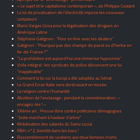
« Le sujet et le capitalisme contemporain », de Philippe Coutant
La loi de privatisation de l’électricité impose les nouveaux
compteurs
Mario Vargas Llosa pour la légalisation des drogues en
Amérique Latine
Stéphane Gatignon : “Pour en finir avec les dealers”
Gatignon : “Pourquoi pas des champs de pavot ou d’herbe en
Ile-de-France ?”
“La prohibition est aujourd’hui une immense hypocrisie”
Voile intégral : les syndicats de police dénoncent une loi
"inapplicable"
Comment la loi sur la burqa a été adoptée au Sénat
Le Grand Ecran Italie sera dorénavant un musée
La religion contre l’humanité
Abolition de l’esclavage : pendant la commémoration, «
encagez-les ! »
XXème arr. : Presse libre contre politiciens démagogues
"Juste marchant à hauteur d’arbre"
Mobilisation des salariés du Samu social
RBH, n°2, bientôt dans les bacs !
Rassemblement de soutiens aux deux femmes rroms