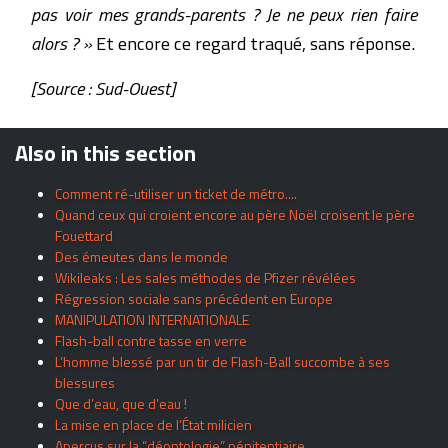
pas voir mes grands-parents ? Je ne peux rien faire
alors ? »
Et encore ce regard traqué, sans réponse.
[Source : Sud-Ouest]
Also in this section
Comment ré-utiliser un ticket de métro....
Quand ceux qui croient encore au père Noël croisent le père
Fouettard
Des émeutes dans le monde
Wikileaks : Les sales méthodes de Pfizer révélées
Régression sociale sans précédent en Europe
MANIPULATION INTERNATIONALE
Flash-ball contre tasse en verre
L’homme blessé par un tir de Flash-Ball succombe à ses
blessures
Que d’eau, que d’eau !
La mise en place de l’État milicien
Aperçus sur la “déontologie” pénitentiaire