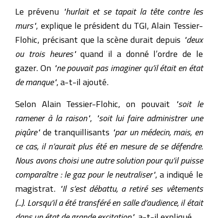
Le prévenu
"hurlait et se tapait la tête contre les
murs"
, explique le président du TGI, Alain Tessier-
Flohic, précisant que la scène durait depuis
"deux
ou trois heures"
quand il a donné l’ordre de le
gazer. On
"ne pouvait pas imaginer qu’il était en état
de manque"
, a-t-il ajouté.
Selon Alain Tessier-Flohic, on pouvait
"soit le
ramener à la raison"
,
"soit lui faire administrer une
piqûre"
de tranquillisants
"par un médecin, mais, en
ce cas, il n’aurait plus été en mesure de se défendre.
Nous avons choisi une autre solution pour qu’il puisse
comparaître : le gaz pour le neutraliser"
, a indiqué le
magistrat.
"Il s’est débattu, a retiré ses vêtements
(...). Lorsqu’il a été transféré en salle d’audience, il était
dans un état de grande excitation"
, a-t-il expliqué.