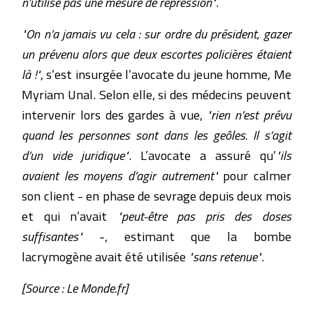
n’utilise pas une mesure de répression"
.
"On n’a jamais vu cela : sur ordre du président, gazer
un prévenu alors que deux escortes policières étaient
là !"
, s’est insurgée l’avocate du jeune homme, Me
Myriam Unal. Selon elle, si des médecins peuvent
intervenir lors des gardes à vue,
"rien n’est prévu
quand les personnes sont dans les geôles. Il s’agit
d’un vide juridique"
. L’avocate a assuré qu’
"ils
avaient les moyens d’agir autrement"
pour calmer
son client - en phase de sevrage depuis deux mois
et qui n’avait
"peut-être pas pris des doses
suffisantes"
-, estimant que la bombe
lacrymogène avait été utilisée
"sans retenue"
.
[Source : Le Monde.fr]