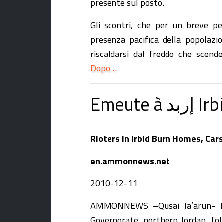
presente sul posto.
Gli scontri, che per un breve pe
presenza pacifica della popolazi
riscaldarsi dal freddo che scen
Dopo…
Emeut
Rioters in Irbid Burn Homes, Ca
en.ammonnews.net
2010-12-11
AMMONNEWS –Qusai Ja’arun- Rio
Governorate, northern Jordan, fo