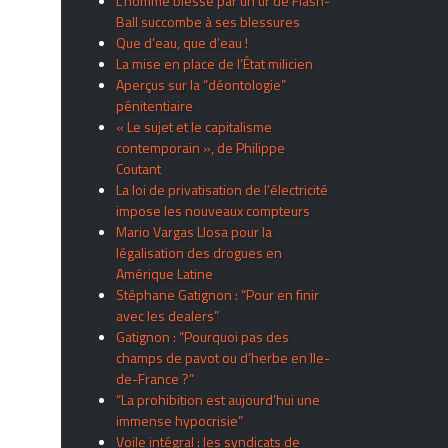
L’homme blessé par un tir de Flash-
Ball succombe à ses blessures
Que d’eau, que d’eau !
La mise en place de l’État milicien
Aperçus sur la “déontologie”
pénitentiaire
« Le sujet et le capitalisme
contemporain », de Philippe
Coutant
La loi de privatisation de l’électricité
impose les nouveaux compteurs
Mario Vargas Llosa pour la
légalisation des drogues en
Amérique Latine
Stéphane Gatignon : “Pour en finir
avec les dealers”
Gatignon : “Pourquoi pas des
champs de pavot ou d’herbe en Ile-
de-France ?”
“La prohibition est aujourd’hui une
immense hypocrisie”
Voile intégral : les syndicats de