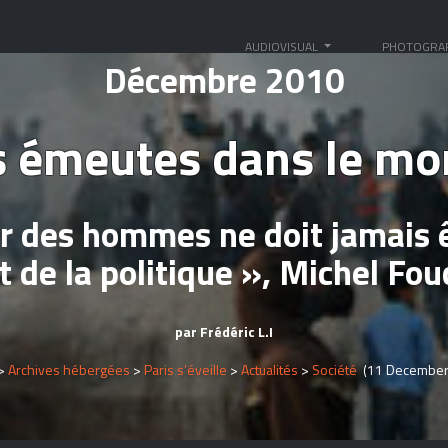
AUDIOVISUAL
PHOTOGRA
Décembre 2010
 émeutes dans le m
r des hommes ne doit jamais ê
 de la politique », Michel Fou
par Frédéric L.I
>
Archives hébergées
>
Paris s’éveille
>
Actualités
>
Société
(11 December