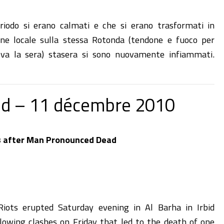
riodo si erano calmati e che si erano trasformati in
one locale sulla stessa Rotonda (tendone e fuoco per
deva la sera) stasera si sono nuovamente infiammati.
e à إربد‎ Irbid – 11 décembre 2010
rs after Man Pronounced Dead
ts erupted Saturday evening in Al Barha in Irbid
llowing clashes on Friday that led to the death of one