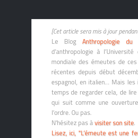
[Cet article sera mis à jour penda
Le Blog
Anthropologie du 
d’anthropologie à l’Universit
mondiale des émeutes de ces d
récentes depuis début décembr
espagnol, en italien… Mais les 
temps de regarder cela, de lire
qui suit comme une ouverture 
l’ordre. Ou pas.
N’hésitez pas à
visiter son site
.
Lisez, ici, "L’émeute est une fe