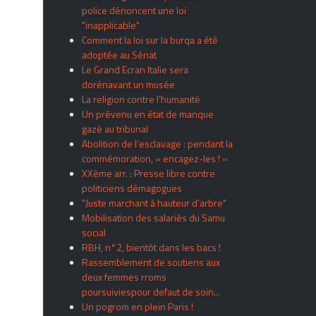
police dénoncent une loi
"inapplicable"
Comment la loi sur la burqa a été
adoptée au Sénat
Le Grand Ecran Italie sera
dorénavant un musée
La religion contre l’humanité
Un prévenu en état de manque
gazé au tribunal
Abolition de l’esclavage : pendant la
commémoration, « encagez-les ! »
XXème arr. : Presse libre contre
politiciens démagogues
"Juste marchant à hauteur d’arbre"
Mobilisation des salariés du Samu
social
RBH, n°2, bientôt dans les bacs !
Rassemblement de soutiens aux
deux femmes rroms
poursuiviespour defaut de soin...
Un pogrom en plein Paris !