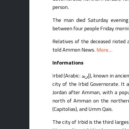
person.
The man died Saturday evening
between four people Friday morni
Relatives of the deceased rioted
told Ammon News.
More…
Informations
Irbid (Arabic: إربد‎), known in ancient times as Arabella or Arbela , is the capital and largest
city of the Irbid Governorate. It
Jordan after Amman, with a popu
north of Amman on the northern r
(Capitolias), and Umm Qais.
The city of Irbid is the third larg