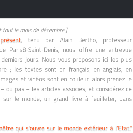
nt tout le mois de décembre.]
présent
, tenu par Alain Bertho, professeur
é de Paris8-Saint-Denis, nous offre une entrevue
erniers jours. Nous vous proposons ici les plus
e ; les textes sont en français, en anglais, en
images et vidéos sont en couleur, alors prenez le
 – ou pas – les articles associés, et considérez ce
sur le monde, un grand livre à feuilleter, dans
nêtre qui s’ouvre sur le monde extérieur à l’Etat."