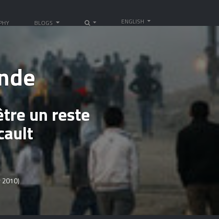
ENGLISH
PHY
BLOGS
onde
tre un reste
cault
 2010)