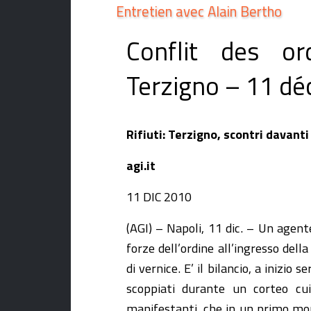
Entretien avec Alain Bertho
Conflit des or
Terzigno – 11 d
Rifiuti: Terzigno, scontri davanti
agi.it
11 DIC 2010
(AGI) – Napoli, 11 dic. – Un agente
forze dell’ordine all’ingresso dell
di vernice. E’ il bilancio, a inizio 
scoppiati durante un corteo cui
manifestanti, che in un primo mome