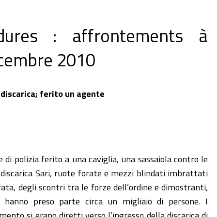
dures : affrontements à
écembre 2010
 discarica; ferito un agente
 di polizia ferito a una caviglia, una sassaiola contro le
a discarica Sari, ruote forate e mezzi blindati imbrattati
serata, degli scontri tra le forze dell’ordine e dimostranti,
 hanno preso parte circa un migliaio di persone. I
nto si erano diretti verso l’ingresso della discarica di