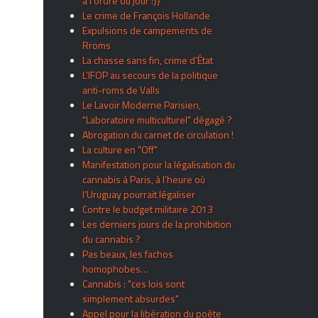
à l’ordre du jour !}}
Le crime de François Hollande
Expulsions de campements de
Rroms
La chasse sans fin, crime d’État
L’IFOP au secours de la politique
anti-roms de Valls
Le Lavoir Moderne Parisien,
"Laboratoire multiculturel" dégagé ?
Abrogation du carnet de circulation !
La culture en "Off"
Manifestation pour la légalisation du
cannabis à Paris, à l’heure où
l’Uruguay pourrait légaliser
Contre le budget militaire 2013
Les derniers jours de la prohibition
du cannabis ?
Pas beaux, les fachos
homophobes…
Cannabis : "ces lois sont
simplement absurdes"
Appel pour la libération du poète